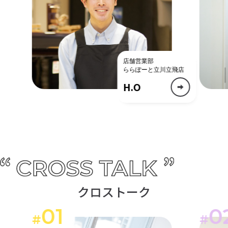
店舗営業部
ららぽーと立川立飛店
H.O
クロストーク
01
0
#
#