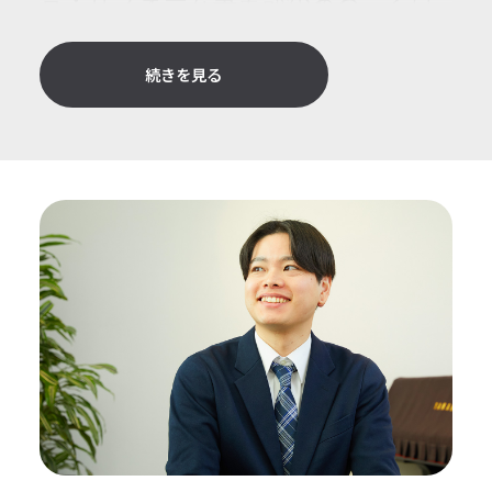
音・リフォーム事業部があることは
新人研修で知っていましたが、防音
室を作っているのかなと考えていた
続きを見る
くらいの認識で、正直驚きました。
＊LM：Light Music。宮地楽器ではギター関連・
音響機器販売等の事業を指す
就活では音楽業界に会社を絞って
いたのですか？
はい。大学時代に趣味で曲作りをし
ていて、仕事で音楽にかかわってい
きたいという気持ちをもつようにな
りました。性格的に興味のあること