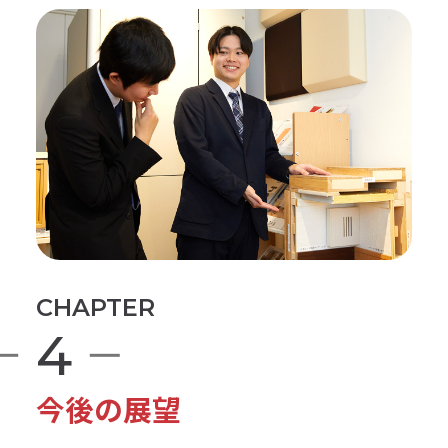
いただきながら最適な防音対策をご
提案。防音室を入れるとなれば、防
音室の種類、工事をともなうタイプ
ならドア、窓、床はどうするかなど
防音室は置き型のユニットタイプ
を話し合いながら、現場調査をしま
だけでなく、工事をともなうタイ
す。設計（図面作成）、工事、設置の
プでは設計が必要なんですね。防
段取りと手配、工事・現場管理、お
音・リフォーム事業部で自分が図
引き渡しというのが基本的な流れで
面を書くと思ってましたか？
す。
CHAPTER
4
いいえ。営業、設計、現場監督と、
小さな相談もあるんですね
仕事が縦割りになっているとイメー
今後の展望
ジしていたので。宮地楽器は一人の
音の悩みなら何でもOKです。ほかに