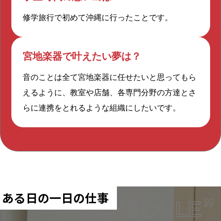
の知識を増やしたいです。
今となってはこの部署が自分に合っ
修学旅行で初めて沖縄に行ったことです。
将来的には、建築士や施工管理技士
ていると感じますが、もしほかの部
仕事の入り口は防音だったりリフ
など、部門の仕事と関連する資格の
署に行っても頑張れそうな気がしま
宮地楽器で叶えたい夢は？
ォームだったり、さまざまなんで
取得を考えています。資格をとるこ
す。防音・リフォームの知識を活か
すね
音のことは全て宮地楽器に任せたいと思ってもら
とが目的ではなく、資格をとるため
すことで、仕事に広がりを持てると
えるように、教室や店舗、各専門分野の方達とさ
の勉強が仕事に役立つだろうという
思うんです。どこにいようと会社の
はい。BtoC（一般消費者への販売・
らに連携をとれるような組織にしたいです。
気持ちです。
底力になれるように知見を高めてい
サービス）の案件が多いんですが、
きたいです。
ときにはBtoB（法人への販売・サー
防音・リフォーム事業部は、お客様
ビス）の案件もあり、ハウスメーカ
の生活に直接関与する部署だから、
ーと協力して、新築ができるのと同
会社のスローガンである「音と生き
時に防音室を設置することも。ま
ある日の一日の仕事
る」にも密接です。機能面だけでな
た、ある時は「他社で防音室を作っ
く内装にまでこだわって、部屋での