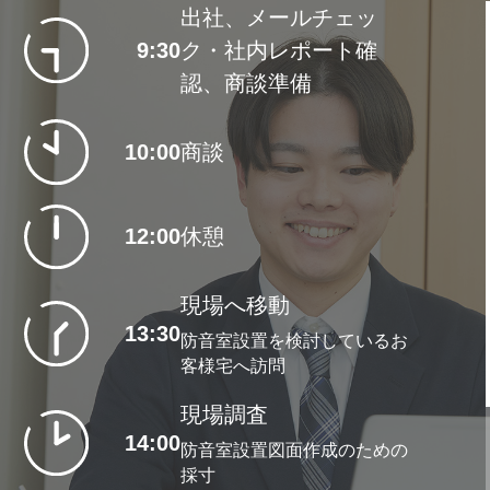
たが響きすぎて満足に弾けない」と
出社、メールチェッ
過ごしやすさや快適さを追究し、お
いうご相談を受けました。防音室は
9:30
ク・社内レポート確
客様の音楽のある生活がより豊かに
楽器屋だけでなくハウスメーカーな
認、商談準備
なるよう貢献していければと思って
どでも作っていますが、音を軽減さ
コミュニケーションスキルについ
います。
10:00
商談
せるだけでなく、防音室内の響き方
ては？
にもこだわれるところが宮地楽器の
本領です。
先輩から学ぶことがたくさんありま
12:00
休憩
す。前に、厳しい相談を持ち掛けて
音の特性がわからなければ心地よ
現場へ移動
きたお客様との商談に上司が同席し
13:30
い音の空間はつくれない
防音室設置を検討しているお
てくれたんですね。そのとき、平易
客様宅へ訪問
な言葉よりむしろ専門的な言葉を交
そうです。僕たちの仕事は、形のな
現場調査
えてしっかり理解してもらえるよう
い音というものを扱ってその価値を
14:00
防音室設置図面作成のための
に対応していて、知識や経験があれ
提案するというのが難しいところ。
採寸