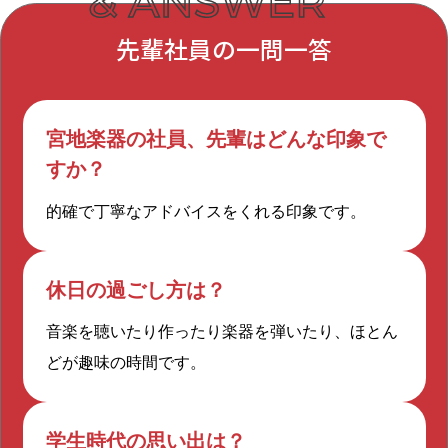
す。
器を演奏される、マンションにお住
先輩社員の一問一答
まいの方でした。お部屋全体のリフ
ォームと共に一部屋を防音室にした
いとのことで、防音とリフォームの
宮地楽器の社員、先輩はどんな印象で
これから磨いていきたいところ
連携がとれる弊社を選んでくださっ
すか？
は？
たんです。
的確で丁寧なアドバイスをくれる印象です。
「楽器の知識」ですね。音域や音の
エネルギーを知らないときちんとし
休日の過ごし方は？
た防音のご提案は難しいので。社内
音楽を聴いたり作ったり楽器を弾いたり、ほとん
に音楽に詳しい方がたくさんいるの
まさかの配属が、建築系の資格取
どが趣味の時間です。
で、相談しながら学べたらと思って
得の意思を持つまでになるとは、
います。それから、最近シアタール
驚きですね
ームの依頼も増えているので、機材
学生時代の思い出は？