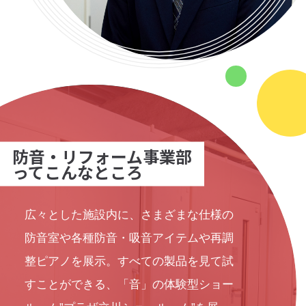
PERSONAL INTERVIEW
先輩社員図鑑
ららぽーと立川立
防音・リフォーム
昭島
飛店
事業部
ンタ
H.O
T.T
K.N
CROSS TALK
防音・リフォーム事業部
クロストーク
ってこんなところ
広々とした施設内に、さまざまな仕様の
防音室や各種防音・吸音アイテムや再調
整ピアノを展示。すべての製品を見て試
「趣味を仕事に。本物
「成功体験の積み重ね
「音楽と
の仕事人を目指す」
が自分をつくる、自信
お客様の
すことができる、「音」の体験型ショー
を生む」
い」