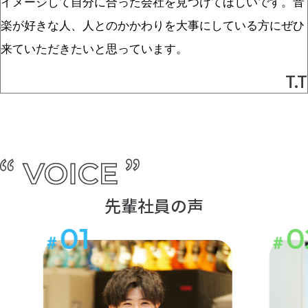
イメージして自分に合った会社を見つけてほしいです。音
楽が好きな人、人とのかかわりを大事にしている方にぜひ
来ていただきたいと思っています。
T.T
先輩社員の声
01
0
＃
＃