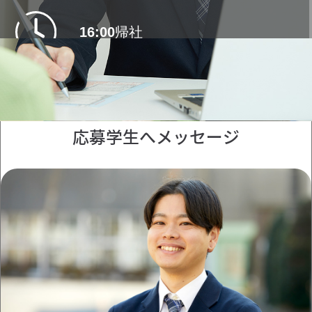
ば、お客様に合った対応ができると
そこを提供できるのが宮地楽器の防
いうのを目の当たりにしました。僕
16:00
帰社
音・リフォーム事業部の理想の形だ
も、ちょっとずつですけど、自分の
し、強みでもあると感じています。
経験から前例を引き出して選択肢を
図面、見積もり作成・
17:00
メール対応
ご提案できるようになってきて、接
客も楽しくなってきました。
応募学生へメッセージ
18:10
退勤
スピード感もまねしていきたいです
ね。防音パネルを部屋の壁に設置す
るという初めての案件では、上司が
採寸、設計したものが見事にぴたり
と納まったのを見て感激しました。
正確さとスピードが求められる仕事
なので、当たり前のことを当たり前
にできるようになりたいです。