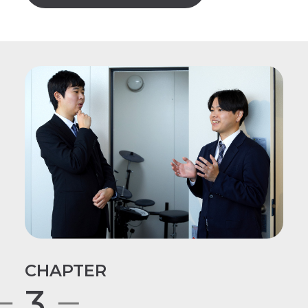
かりませんけど、今、この仕事が一
宮地楽器を最初に見たとき、「人と
番向いていると思っているし、楽し
のつながりを大切にしている」とい
いです。
う会社理念に共感できたのは、その
体験があったからかもしれません。
どこに面白みを感じていますか？
最初に面接をしてくれたOさんの印
象も大きかったです。フランクな対
何にも知らないところから、家の壁
話から始まり、終始緊張せず、曲づ
の仕組みってこうなっているのか、
くりをしていて録音機材に興味があ
この素材はこれだけ音を止められる
ること、宮地楽器はRPM
んだ…と１つ１つ知るのはとても面
（Recording Proshop Miyaji）に強み
白いです。
があることに魅力を感じていること
曲づくりをしていたので防音室が欲
CHAPTER
などを、素直に話すことができまし
しいというお客様の気持ちがわか
3
た。
り、同じ目線で話ができます。工事