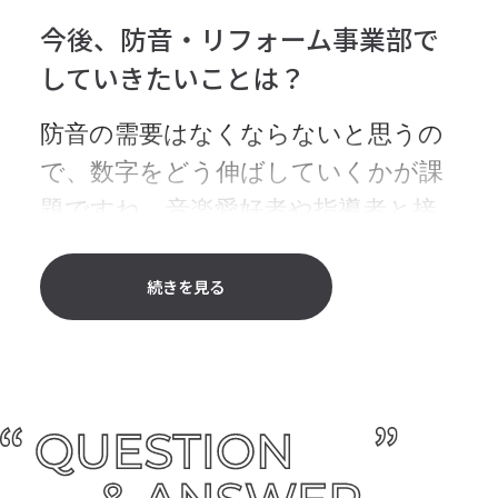
担当者が全部を行うスタイルで、そ
も、お客様自身で組み立て・解体が
今後、防音・リフォーム事業部で
こが強みでもあります。もちろん事
できる宮地楽器のオリジナル商品
していきたいことは？
業部内の専門家が協力してくださる
「VERY-Q」という簡易防音室があ
んですけど、連携ミスを防止できる
り、宅録やゲームが趣味の方に人気
防音の需要はなくならないと思うの
しお客様との信頼もつくりやすい。
なんですよ。以前、音楽スタジオで
で、数字をどう伸ばしていくかが課
とてもいいスタイルだと思っていま
偶然VERY-Qを見かけたときは、宮地
題ですね。音楽愛好者や指導者と接
す。
楽器の製品が需要に応えられている
点の多い宮地楽器だから、もっと仕
ことに充足感を覚えました。
事が広がると思います。社内に防
続きを見る
手応えを感じるのは？
音・リフォーム事業部の仕事の実例
を周知し、我々だけでなく、より生
入社１年後くらいに工事をともなう
徒さんと距離の近い教室の担当者か
案件で、初めてまるごと自分で完了
らも防音のご提案をしていただける
させることができたときは手応えを
ような働きかけをしていきたいで
感じました。お客様は趣味で木管楽