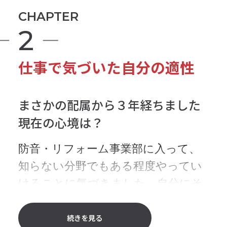
を仕事にしないと続かないだろうと
CHAPTER
思っていたので、就活では音楽と接
2
点がある会社を見ていたんです。
仕事で気づいた自分の適性
宮地楽器が心に引っかかったの
は？
まさかの配属から３年経ちました
現在の心境は？
大学のとき、オープニングスタッフ
のアルバイトで、ゼロから人間関係
防音・リフォーム事業部に入って、
を構築して仕事を組み立てていくと
知らない分野でもある程度やってい
いう体験をしました。そのとき何よ
けることに気づきました。自分にそ
り大事だったのが「コミュニケーシ
ういう側面もあったのか、防音とい
ョン」で、自分なりにうまくできた
う仕事が好きだったのか、それはわ
続きを見る
感覚があったんです。就活サイトで