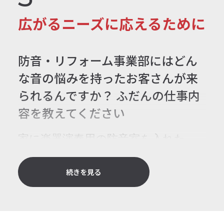
をともなう案件では、図面作成ツー
広がるニーズに応えるために
他社と比べて自分を出せた？
ルを使ってパソコンで防音室の設計
をしたりするんですが、どういう部
実は僕、ほかの会社は受けていない
防音・リフォーム事業部にはどん
屋にするか、どこにドアをつける
んです。Oさんとの面接から順調に
な音の悩みを持ったお客さんが来
か、楽器をどう配置するかなど、細
進み、迷いなく入社を決めました。
られるんですか？ ふだんの仕事内
かいところまでお客様と話し合いな
会社を選ぶときは、社員や会社の雰
容を教えてください
がら自分のアイデアを反映できると
囲気は大事ですね。就活だけではそ
ころが楽しいです。
家に楽器演奏用の防音室を入れた
の会社の中までは見えないですけ
い、お部屋を防音室にしたいという
ど、僕は面接を通して宮地楽器の雰
方以外にも、階下への騒音対策、防
続きを見る
囲気がわかった気がしました。
音・断熱のために二重サッシにした
いなどの相談が。相談を受けたらシ
ョールームにご案内し、実際に体験