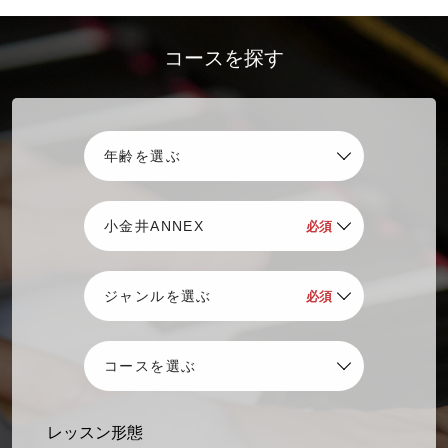
2026.07.06
特別企画
先生は和太鼓アイドル！KIDS和太鼓ミュージック教室8/26体験会
コースを探す
開催
2026.06.16
イベント
ELECTONE STEP ON STAGEに参加しよう！
2026.05.11
イベント
音楽教室生徒によるピアノコンサート「はばたけ未来へ」
2026.04.28
イベント
宮地楽器創業110周年企画「千住真理子&横山幸雄 デュオリサイタ
ル」チケット発売中
2025.12.23
イベント
2026年も開催決定！宮地楽器の一大ダンスイベント MIYAJI
DANCE JAM
音楽教室
レッスン形態
桐朋学園 子供のための音楽教室 入室生募集中