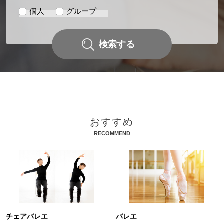
個人
グループ
音楽教室
～優美な音色で人生に彩りを～ 宮地楽器の二胡教室
検索する
イベント
ヤマハピアノコンサートグレード～ピアノを学ぶすべての人に～
特別企画
エレクトーン上級者のためのプレミアムレッスン（講師 長野洋
おすすめ
二）
RECOMMEND
特別企画
東京多摩ジュニア吹奏楽クラブ～新しい地域の「吹奏楽クラブ」
～
音楽教室
宮地楽器の生徒さんの活躍を紹介しています
チェアバレエ
バレエ