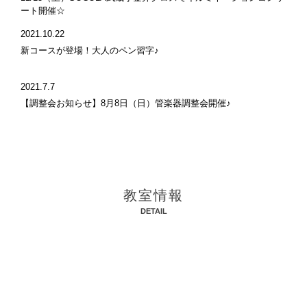
ート開催☆
2021.10.22
新コースが登場！大人のペン習字♪
2021.7.7
【調整会お知らせ】8月8日（日）管楽器調整会開催♪
2020.12.22
【動画配信】管楽器アンサンブル～カイト・糸～
2020.12.21
教室情報
【ジャンベ講師：瀧本季典】演奏動画公開しました！
DETAIL