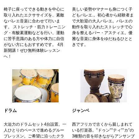
たのしいコンテンツたくさん！リッスン&リズムのメロディワール
椅子に座ってできる動きを中心に
美しい姿勢やマナーも身につく子
ド♪
取り入れたエクササイズを、素敵
どもバレエ.。初心者から経験者ま
なバレエ音楽に合わせて行いま
で大歓迎の大人バレエ。バレエの
す。 ストレッチ・筋力トレーニン
動作を取り入れたストレッチで心
グ・有酸素運動などを行い、運動
身を整えるバー・アスティエ。優
に苦手意識のある方や体力に自信
雅な音楽に身体をゆだねるひとと
がない方にもおすすめです。 4月
きです。
新開講！ぜひ無料体験レッスン
へ！
ドラム
ジャンベ
大迫力のドラムセット4台設置。一
西アフリカで古くから親しまれて
人ひとりのペースで進めるグルー
いる打楽器。"ドゥン""ティ""カ"の
プレッスン。ご希望に沿ったクラ
3種類の音を叩きながらアンサンブ