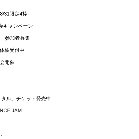
8/31限定4枠
会キャンペーン
ド」参加者募集
料体験受付中！
験会開催
イタル」チケット発売中
CE JAM
～