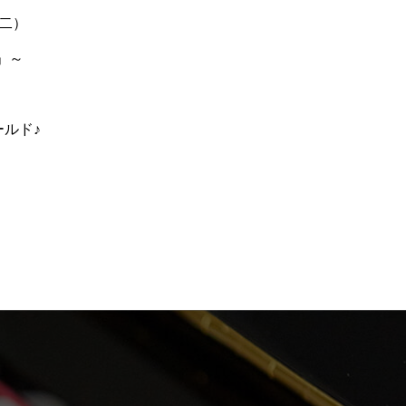
二）
」～
ルド♪