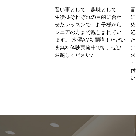
習い事として、趣味として。
音
生徒様それぞれの目的に合わ
に
せたレッスンで、お子様から
め
シニアの方まで親しまれてい
経
ます。 木曜AM新開講！ただい
た
ま無料体験実施中です。ぜひ
に
お越しください♪
火
～
付
い