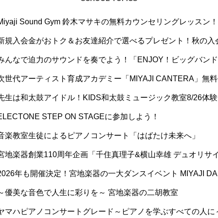
Miyaji Sound Gym 鈴木マサキの無料カウンセリングレッスン！
新規入会金がおトク＆お友達紹介で選べるプレゼント！秋の入
みんなで迫力のサウンドを奏でよう！「ENJOY！ビッグバン
次世代アーティスト育成アカデミー「MIYAJI CANTERA」無
先生は和太鼓アイドル！KIDS和太鼓ミュージック教室8/26体
ELECTONE STEP ON STAGEに参加しよう！
音楽教室生徒によるピアノコンサート「はばたけ未来へ」
宮地楽器創業110周年企画「千住真理子&横山幸雄 デュオリサ
2026年も開催決定！宮地楽器の一大ダンスイベント MIYAJI DAN
～優美な音色で人生に彩りを～ 宮地楽器の二胡教室
ヤマハピアノコンサートグレード～ピアノを学ぶすべての人に