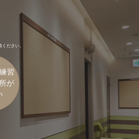
談ください。
練習
所が
い