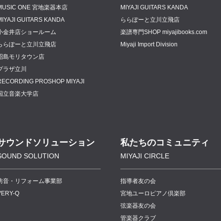
MUSIC ONE 宮地楽器本店
MIYAJI GUITARS KANDA
MIYAJI GUITARS KANDA
ららぽーと立川立飛店
小金井店ショールーム
楽譜専門
SHOP miyajibooks.com
ららぽーと立川立飛店
Miyaji Import Division
昭島モリタウン店
プラザ立川
RECORDING PROSHOP MIYAJI
国立音楽大学店
サウンドソリューション
私たちのコミュニティ
SOUND SOLUTION
MIYAJI CIRCLE
防音・リフォーム事業部
指導者友の会
VERY-Q
宮地ユーロピアノ倶楽部
弦楽器友の会
管楽器クラブ