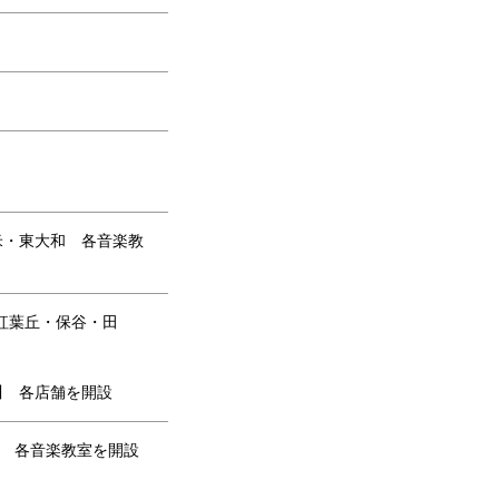
米・東大和 各音楽教
紅葉丘・保谷・田
川 各店舗を開設
府中 各音楽教室を開設