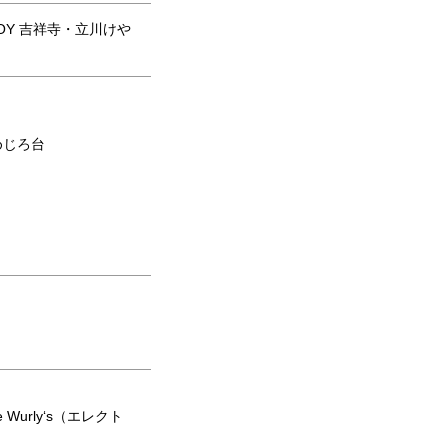
C JOY 吉祥寺・立川けや
めじろ台
 Wurly‘s（エレクト