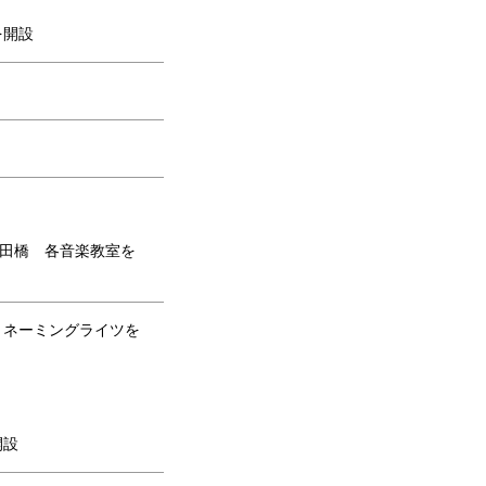
を開設
 飯田橋 各音楽教室を
）ネーミングライツを
開設