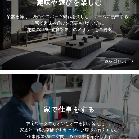
趣味や遊びを楽しむ
楽器を弾く、映画やスポーツ観戦を楽しむ、ゲームに熱中する。
自宅で趣味や遊びを充実させたい方に、
「趣味の部屋×防音対策」のメリットをご提案。
さらに詳しく
家で仕事をする
在宅ワークでもオンとオフを切り替えたい。
家族と一緒の空間でも働きやすい環境を作りたい。
「仕事部屋×集中空間」のカタチを紹介します。