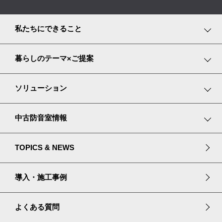
私たちにできること
事業紹介
暮らしのテーマ×ご提案
サービス内容
趣味や遊びを楽しむ
ソリューション
プランニングストーリー
家で仕事をする
楽器・目的別ソリューション
中古防音室情報
プラザ立川のご案内
大切なペットと暮らす
防音・吸音プロダクト
中古防音室ストックリスト
TOPICS & NEWS
長く安心して暮らす
リフォームソリューション
宮地楽器のセールスプライド
導入・施工事例
中古防音室購入ガイド
よくある質問