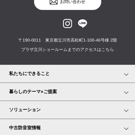
お問い合わせ
〒190-0011 東京都立川市高松町1-100-46号棟 2階
プラザ立川ショールームまでのアクセスはこちら
私たちにできること
事業紹介
暮らしのテーマ×ご提案
サービス内容
趣味や遊びを楽しむ
ソリューション
プランニングストーリー
家で仕事をする
楽器・目的別ソリューション
中古防音室情報