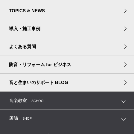
プラザ立川のご案内
大切なペットと暮らす
防音・吸音プロダクト
中古防音室ストックリスト
TOPICS & NEWS
長く安心して暮らす
リフォームソリューション
宮地楽器のセールスプライド
導入・施工事例
中古防音室購入ガイド
よくある質問
中古防音室の買取・移設
防音・リフォーム
for ビジネス
音と住まいのサポート
BLOG
音楽教室
SCHOOL
店舗
SHOP