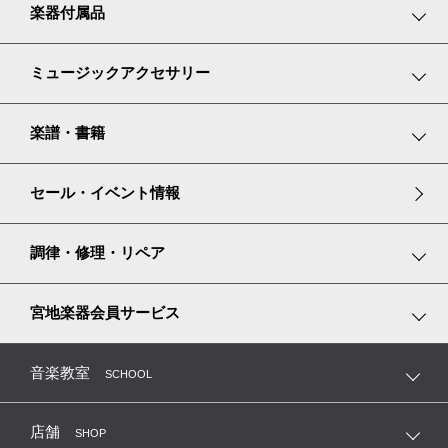
鍵盤楽器
楽器付属品
弦楽器
鍵盤楽器小物
ミュージックアクセサリー
管楽器
弦楽器小物
リトミックスカーフ
楽譜・書籍
リコーダー
管楽器小物
グランドピアノ譜面台カバー
楽譜コーナーのご紹介
セール・イベント情報
アイリッシュハープ
ピアノ耐震・防振グッズ
楽譜専門ショップ miyajibooks.com
調律・修理・リペア
リズム積み木
ピアノ調律
宮地楽器会員サービス
ピアノ専用シューズ
弦楽器の修理・調整・毛替
MTC 指導者友の会（鍵盤楽器）
音楽教室
SCHOOL
音楽教室レッスン看板
管楽器の修理・リペア
MEP 宮地ユーロピアノクラブ
店舗
SHOP