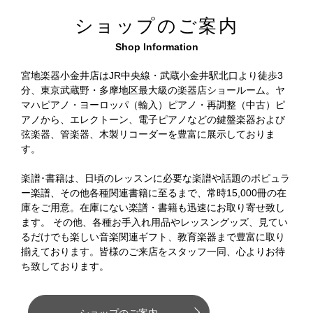
ショップのご案内
Shop Information
宮地楽器小金井店はJR中央線・武蔵小金井駅北口より徒歩3
分、東京武蔵野・多摩地区最大級の楽器店ショールーム。ヤ
マハピアノ・ヨーロッパ（輸入）ピアノ・再調整（中古）ピ
アノから、エレクトーン、電子ピアノなどの鍵盤楽器および
弦楽器、管楽器、木製リコーダーを豊富に展示しておりま
す。
楽譜･書籍は、日頃のレッスンに必要な楽譜や話題のポピュラ
ー楽譜、その他各種関連書籍に至るまで、常時15,000冊の在
庫をご用意。在庫にない楽譜・書籍も迅速にお取り寄せ致し
ます。 その他、各種お手入れ用品やレッスングッズ、見てい
るだけでも楽しい音楽関連ギフト、教育楽器まで豊富に取り
揃えております。皆様のご来店をスタッフ一同、心よりお待
ち致しております。