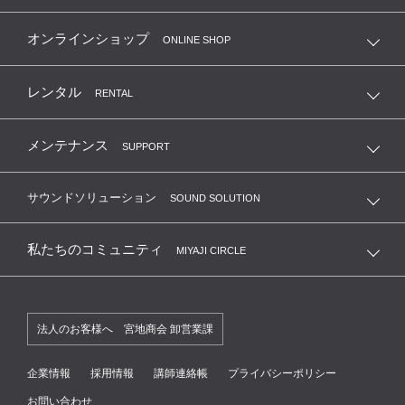
MSC 弦楽器友の会
オンラインショップ
ONLINE SHOP
MKC 管楽器クラブ
レンタル
RENTAL
リコーダーサークル
メンテナンス
SUPPORT
合唱団友の会
サウンドソリューション
SOUND SOLUTION
大人の音楽教養俱楽部
私たちのコミュニティ
MIYAJI CIRCLE
練習室レンタル会員
法人のお客様へ 宮地商会 卸営業課
国立音楽大学卒業生サポートクラブ
企業情報
採用情報
講師連絡帳
プライバシーポリシー
お問い合わせ