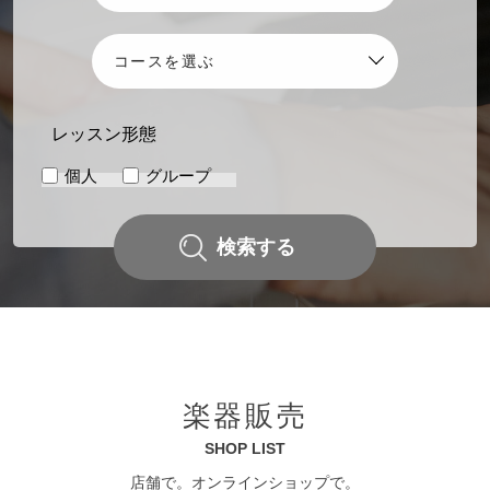
2025.02.26
採用情報
新卒採用サイトを公開しました
2025.02.14
店舗
レッスン形態
MUSIC ONE 宮地楽器本店 3月下旬オープン！WEBサイトはこち
ら
個人
グループ
イベント
ヤマハピアノコンサートグレード～ピアノを学ぶすべての人に～
検索する
たのしいコンテンツたくさん！リッスン&リズムのメロディワール
ド♪
楽器販売
SHOP LIST
店舗で。オンラインショップで。