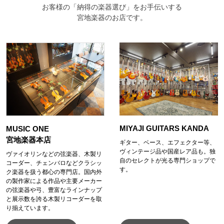
お客様の「納得の楽器選び」をお手伝いする
宮地楽器のお店です。
MIYAJI GUITARS KANDA
MUSIC ONE
宮地楽器本店
ギター、ベース、エフェクター等、
ヴィンテージ品や国産レア品も。独
ヴァイオリンなどの弦楽器、木製リ
自のセレクトが光る専門ショップで
コーダー、チェンバロなどクラシッ
す。
ク楽器を扱う都心の専門店。国内外
の製作家による作品や主要メーカー
の弦楽器や弓、豊富なラインナップ
と展示数を誇る木製リコーダーを取
り揃えています。