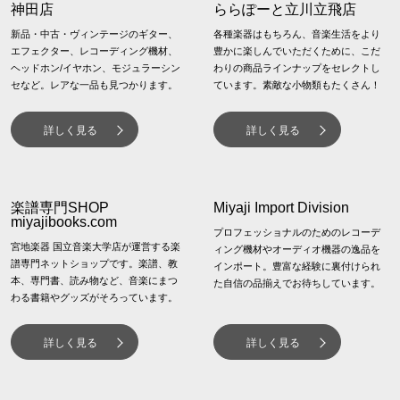
神田店
ららぽーと立川立飛店
新品・中古・ヴィンテージのギター、
各種楽器はもちろん、音楽生活をより
エフェクター、レコーディング機材、
豊かに楽しんでいただくために、こだ
ヘッドホン/イヤホン、モジュラーシン
わりの商品ラインナップをセレクトし
セなど。レアな一品も見つかります。
ています。素敵な小物類もたくさん！
詳しく見る
詳しく見る
楽譜専門
SHOP
Miyaji Import Division
miyajibooks.com
プロフェッショナルのためのレコーデ
宮地楽器 国立音楽大学店が運営する楽
ィング機材やオーディオ機器の逸品を
譜専門ネットショップです。楽譜、教
インポート。豊富な経験に裏付けられ
本、専門書、読み物など、音楽にまつ
た自信の品揃えでお待ちしています。
わる書籍やグッズがそろっています。
詳しく見る
詳しく見る