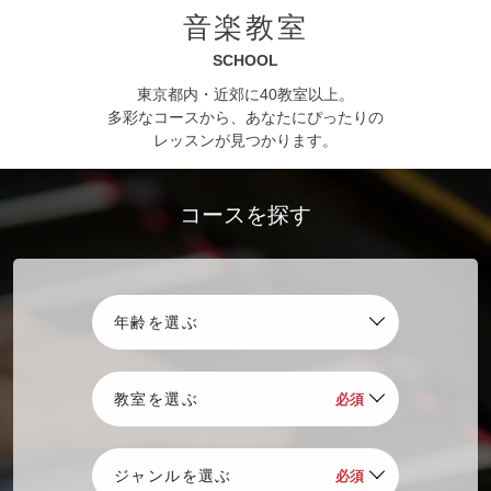
【ららぽーと立川立飛店】夏休みスペシャルフェア 7月18日
音楽教室
（土）～8月16日（日）開催
SCHOOL
2026.07.01
店舗
東京都内・近郊に40教室以上。
【MUSIC ONE 宮地楽器本店】真夏のイタリアンフェア 8月8日
多彩なコースから、あなたにぴったりの
（土）～8月16日（日）開催
レッスンが見つかります。
2026.05.18
特別企画
5人の一流ピアニストがあなたの講師に「ピアノプレミアムレッス
ン 2026 Vol.2」
コースを探す
2026.04.28
イベント
宮地楽器創業110周年企画「千住真理子&横山幸雄 デュオリサイタ
ル」チケット発売中
2026.04.01
店舗
【ららぽーと立川立飛店】管楽器ハッピースタートセレクション
2026 4月1日（水）～8月31日（月）開催
2026.03.05
特別企画
銘器の故郷を訪ねるヨーロッパ・ピアノの旅 2026年9月 催行