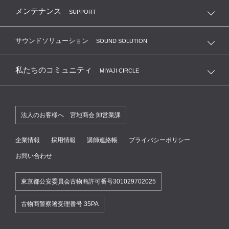
リコーダーサークル
メンテナンス
SUPPORT
合唱団友の会
サウンドソリューション
SOUND SOLUTION
大人の音楽教養俱楽部
私たちのコミュニティ
MIYAJI CIRCLE
練習室レンタル会員
法人のお客様へ 宮地商会 卸営業課
国立音楽大学卒業生サポートクラブ
企業情報
採用情報
講師連絡帳
プライバシーポリシー
お問い合わせ
東京都公安委員会古物商許可番号301029702025
古物商警察署受理番号 35PA