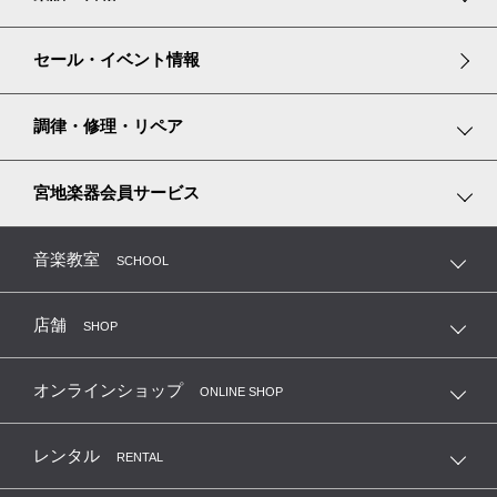
リコーダー
管楽器小物
グランドピアノ譜面台カバー
楽譜コーナーのご紹介
セール・イベント情報
アイリッシュハープ
ピアノ耐震・防振グッズ
楽譜専門ショップ miyajibooks.com
調律・修理・リペア
リズム積み木
ピアノ調律
宮地楽器会員サービス
ピアノ専用シューズ
弦楽器の修理・調整・毛替
MTC 指導者友の会（鍵盤楽器）
音楽教室
SCHOOL
音楽教室レッスン看板
管楽器の修理・リペア
MEP 宮地ユーロピアノクラブ
店舗
SHOP
MSC 弦楽器友の会
オンラインショップ
ONLINE SHOP
MKC 管楽器クラブ
レンタル
RENTAL