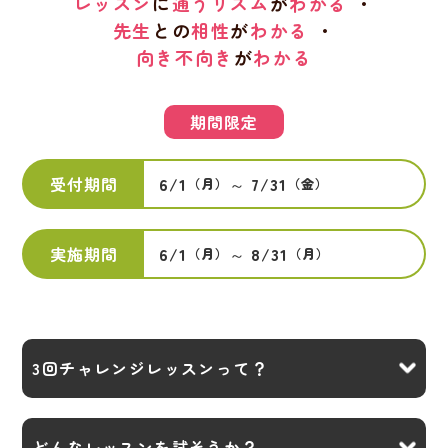
レッスン
に
通うリズム
が
わかる
・
先生
との
相性
が
わかる
・
向き不向き
が
わかる
期間限定
受付期間
6/1
～
7/31
（月）
（金）
実施期間
6/1
～
8/31
（月）
（月）
3回チャレンジ
レッスンって？
どんなレッスンを
試そうか？