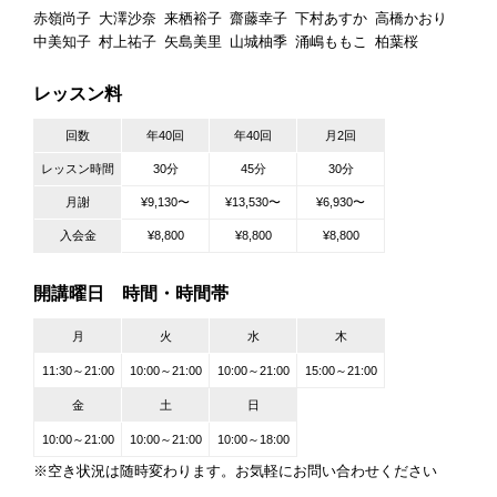
赤嶺尚子
大澤沙奈
来栖裕子
齋藤幸子
下村あすか
高橋かおり
中美知子
村上祐子
矢島美里
山城柚季
涌嶋ももこ
柏葉桜
レッスン料
回数
年40回
年40回
月2回
レッスン時間
30分
45分
30分
月謝
¥9,130〜
¥13,530〜
¥6,930〜
入会金
¥8,800
¥8,800
¥8,800
開講曜日 時間・時間帯
月
火
水
木
11:30～21:00
10:00～21:00
10:00～21:00
15:00～21:00
金
土
日
10:00～21:00
10:00～21:00
10:00～18:00
※空き状況は随時変わります。お気軽にお問い合わせください