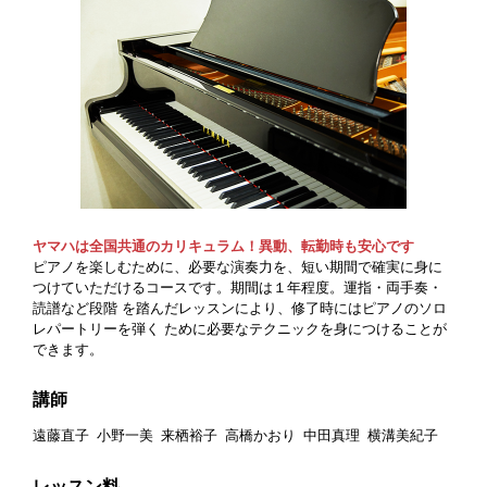
ヤマハは全国共通のカリキュラム！異動、転勤時も安心です
ピアノを楽しむために、必要な演奏力を、短い期間で確実に身に
つけていただけるコースです。期間は１年程度。運指・両手奏・
読譜など段階 を踏んだレッスンにより、修了時にはピアノのソロ
レパートリーを弾く ために必要なテクニックを身につけることが
できます。
講師
遠藤直子
小野一美
来栖裕子
高橋かおり
中田真理
横溝美紀子
レッスン料