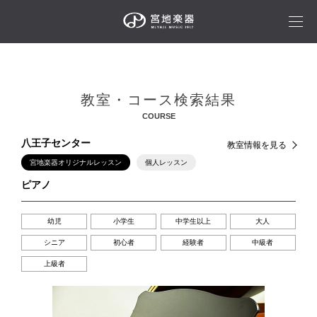
教室・コース検索結果
COURSE
八王子センター
教室情報を見る
宮地楽器オリジナルレッスン
個人レッスン
ピアノ
幼児
小学生
中学生以上
大人
シニア
初心者
経験者
中級者
上級者