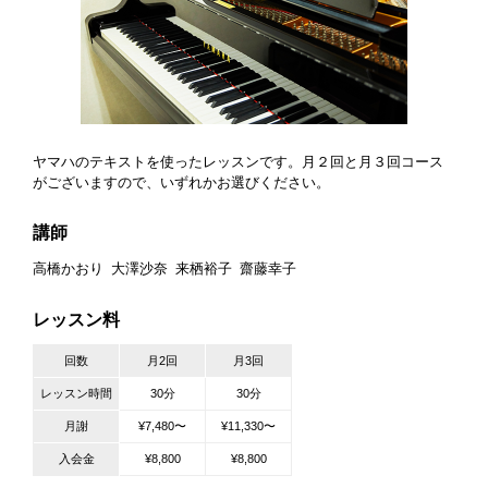
ヤマハのテキストを使ったレッスンです。月２回と月３回コース
がございますので、いずれかお選びください。
講師
高橋かおり
大澤沙奈
来栖裕子
齋藤幸子
レッスン料
回数
月2回
月3回
レッスン時間
30分
30分
月謝
¥7,480〜
¥11,330〜
入会金
¥8,800
¥8,800