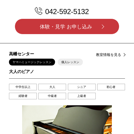
042-592-5132
体験・見学 お申し込み
高幡センター
教室情報を見る
ヤマハミュージックレッスン
個人レッスン
大人のピアノ
中学生以上
大人
シニア
初心者
経験者
中級者
上級者