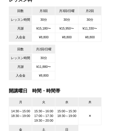
回数
月3回
月3回/日曜
月2回
レッスン時間
30分
30分
30分
月謝
¥15,180〜
¥15,950〜
¥11,330〜
入会金
¥8,800
¥8,800
¥8,800
回数
月2回/日曜
レッスン時間
30分
月謝
¥11,880〜
入会金
¥8,800
開講曜日 時間・時間帯
月
火
水
木
14:30～15:00
15:30～16:00
15:00～15:30
18:30～19:00
17:00～17:30
18:30～19:00
✕
19:30～20:00
金
土
日