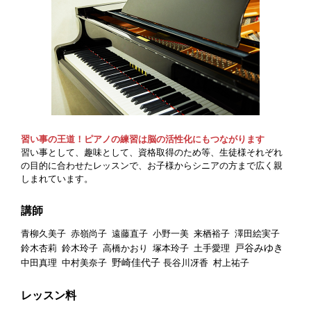
習い事の王道！ピアノの練習は脳の活性化にもつながります
習い事として、趣味として、資格取得のため等、生徒様それぞれ
の目的に合わせたレッスンで、お子様からシニアの方まで広く親
しまれています。
講師
青柳久美子
赤嶺尚子
遠藤直子
小野一美
来栖裕子
澤田絵実子
戸谷みゆき
鈴木杏莉
鈴木玲子
高橋かおり
塚本玲子
土手愛理
野崎佳代子
中田真理
中村美奈子
長谷川冴香
村上祐子
レッスン料