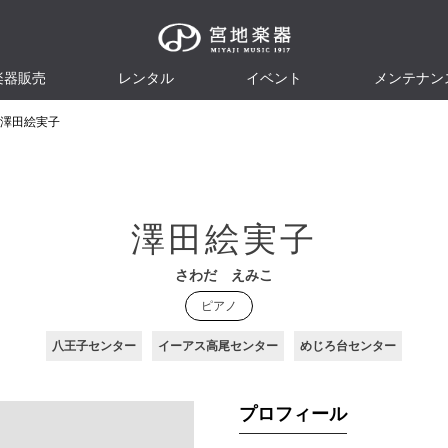
楽器販売
レンタル
イベント
メンテナン
澤田絵実子
澤田絵実子
さわだ えみこ
ピアノ
八王子センター
イーアス高尾センター
めじろ台センター
プロフィール