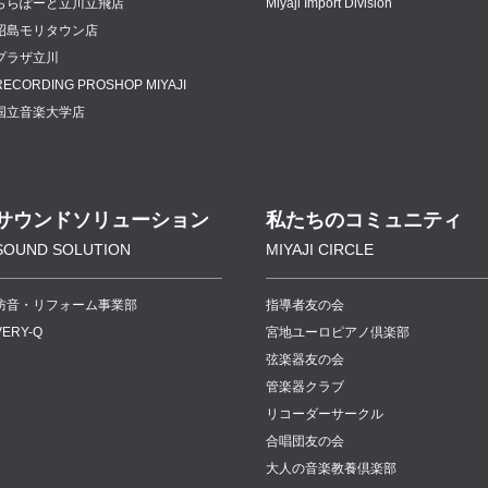
ららぽーと立川立飛店
Miyaji Import Division
昭島モリタウン店
プラザ立川
RECORDING PROSHOP MIYAJI
国立音楽大学店
サウンドソリューション
私たちのコミュニティ
SOUND SOLUTION
MIYAJI CIRCLE
防音・リフォーム事業部
指導者友の会
VERY-Q
宮地ユーロピアノ倶楽部
弦楽器友の会
管楽器クラブ
リコーダーサークル
合唱団友の会
大人の音楽教養倶楽部