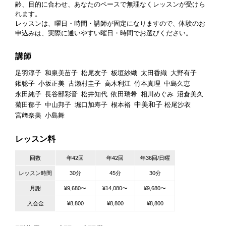
齢、目的に合わせ、あなたのペースで無理なくレッスンが受けら
れます。
レッスンは、曜日・時間・講師が固定になりますので、体験のお
申込みは、実際に通いやすい曜日・時間でお選びください。
講師
足羽淳子
和泉美苗子
松尾友子
板垣紗織
太田香織
大野有子
鍬聡子
小坂正美
古瀬村圭子
高木利江
竹本真理
中島久恵
永田純子
長谷部彩音
松井知代
依田瑞希
相川めぐみ
沼倉美久
中美和子
菊田郁子
中山邦子
堀口加寿子
根本裕
松尾沙衣
宮﨑奈美
小島舞
レッスン料
回数
年42回
年42回
年36回/日曜
レッスン時間
30分
45分
30分
月謝
¥9,680〜
¥14,080〜
¥9,680〜
入会金
¥8,800
¥8,800
¥8,800