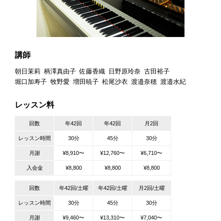
講師
朝日茉莉
柄澤真由子
佐藤香織
日野原玲奈
古田裕子
堀口加寿子
牧野愛
増田暁子
松尾沙衣
渡邉奈穂
渡邉水紀
レッスン料
回数
年42回
年42回
月2回
レッスン時間
30分
45分
30分
月謝
¥8,910〜
¥12,760〜
¥6,710〜
入会金
¥8,800
¥8,800
¥8,800
回数
年42回/土曜
年42回/土曜
月2回/土曜
レッスン時間
30分
45分
30分
月謝
¥9,460〜
¥13,310〜
¥7,040〜