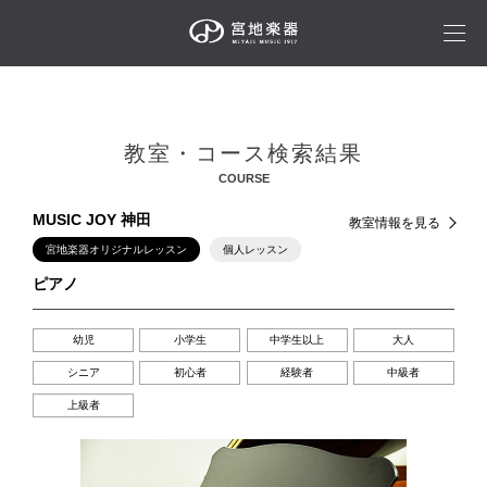
教室・コース検索結果
COURSE
MUSIC JOY 神田
教室情報を見る
宮地楽器オリジナルレッスン
個人レッスン
ピアノ
幼児
小学生
中学生以上
大人
シニア
初心者
経験者
中級者
上級者