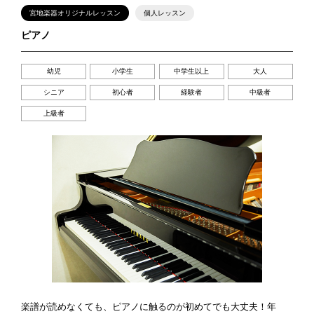
宮地楽器オリジナルレッスン
個人レッスン
ピアノ
幼児
小学生
中学生以上
大人
シニア
初心者
経験者
中級者
上級者
楽譜が読めなくても、ピアノに触るのが初めてでも大丈夫！年