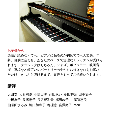
お子様から
楽譜が読めなくても、ピアノに触るのが初めてでも大丈夫。年
齢、目的に合わせ、あなたのペースで無理なくレッスンが受けら
れます。クラシックはもちろん、ジャズ、ポピュラー、映画音
楽、童謡など幅広いレパートリーの中からお好きな曲をお選びい
ただけ、きちんと弾けるまで、責任をもってご指導いたします。
講師
天田奏
大谷彩夏
小野田歩
住田あい
多田有伽
田中文子
中橋典子
長濱恵子
長谷部彩音
福田敦子
古屋智恵美
伯耆田ひろみ
堀口加寿子
都理恵
宮澤尚子
Mon’