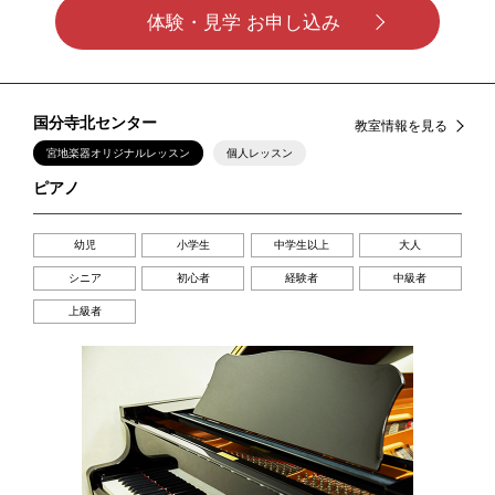
体験・見学 お申し込み
国分寺北センター
教室情報を見る
宮地楽器オリジナルレッスン
個人レッスン
ピアノ
幼児
小学生
中学生以上
大人
シニア
初心者
経験者
中級者
上級者