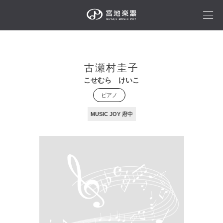
古瀬村圭子
こせむら けいこ
ピアノ
MUSIC JOY 府中