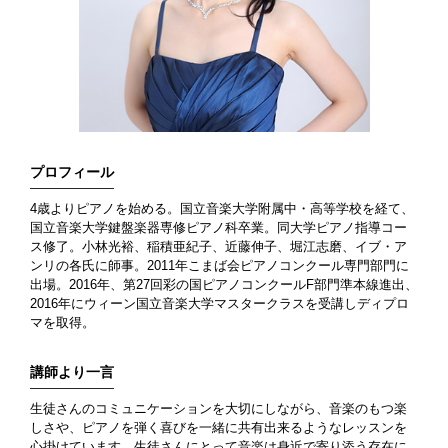
プロフィール
4歳よりピアノを始める。国立音楽大学附属中・高等学校を経て、
国立音楽大学鍵盤楽器専修ピアノ科卒業。同大学ピアノ指導コー
ス修了。小林光裕、稲積亜紀子、近藤伸子、堀江志磨、イブ・ア
ンリの各氏に師事。2011年こまば会ピアノコンクール専門部門に
出場。2016年、第27回彩の国ピアノコンクールF部門準本線進出、
2016年にウィーン国立音楽大学マスタークラスを受講しディプロ
マを取得。
講師より一言
生徒さんのコミュニケーションを大切にしながら、音楽のもつ楽
しさや、ピアノを弾く喜びを一緒に共有出来るようなレッスンを
心掛けています。生徒さんにとって音楽は身近で寄り添う存在に