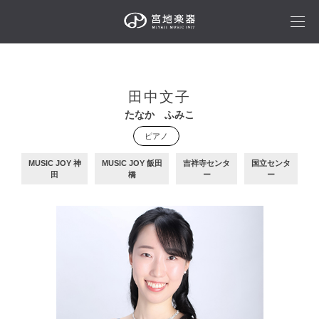
田中文子
たなか ふみこ
ピアノ
MUSIC JOY 神
MUSIC JOY 飯田
吉祥寺センタ
国立センタ
田
橋
ー
ー