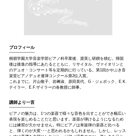
プロフィール
桐朋学園大学音楽学部ピアノ科卒業後、渡英し研鑚を積む。帰国
後は後進の指導にあたるとともに、リサイタル、ヴァイオリンと
のデュオ・コンサート等を定期的に行っている。第1回かやぶき音
楽堂ピアノデュオ連弾コンクール第2位入賞。
これまでに、片山敬子、岩﨑淑、原田英代、G・ジェボック、E.K.
テイラー、E.F.ザイラーの各教授に師事。
講師より一言
ピアノの魅力は、1つの楽器で様々な音色を出すことができ幅広い
表現を楽しめることだと思います。楽器が弾けるようになるため
には練習が欠かせません。特にピアノは単旋律の楽器と比べる
と、弾くのが大変･･･と思われるかもしれません。しかし、レッス