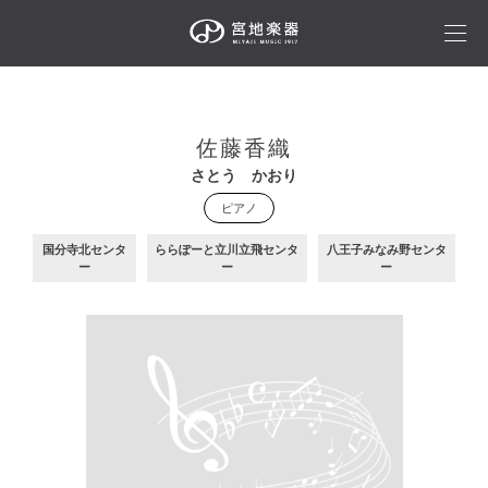
佐藤香織
さとう かおり
ピアノ
国分寺北センタ
ららぽーと立川立飛センタ
八王子みなみ野センタ
ー
ー
ー