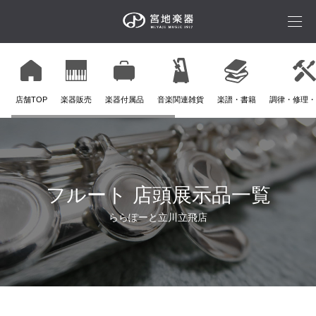
店舗TOP
楽器販売
楽器付属品
音楽関連雑貨
楽譜・書籍
調律・修理・
フルート 店頭展示品一覧
ららぽーと立川立飛店