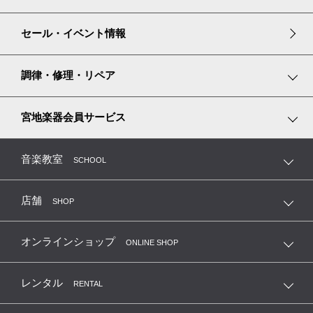
ギター・ベース
管楽器小物
グランドピアノ譜面台カバー
楽譜コーナーのご案内
セール・イベント情報
エフェクター・アンプ
その他楽器小物
ピアノ耐震・防振グッズ
楽譜専門ショップ miyajibooks.com
調律・修理・リペア
リズム積み木
ピアノ調律
宮地楽器会員サービス
弦楽器の修理・調整・毛替
MTC 指導者友の会（鍵盤楽器）
音楽教室
SCHOOL
管楽器の修理・リペア
MKC 管楽器クラブ
店舗
SHOP
ギターの修理・リペア
MIC ギター・ベースメンバーズカード
オンラインショップ
ONLINE SHOP
レンタル
RENTAL