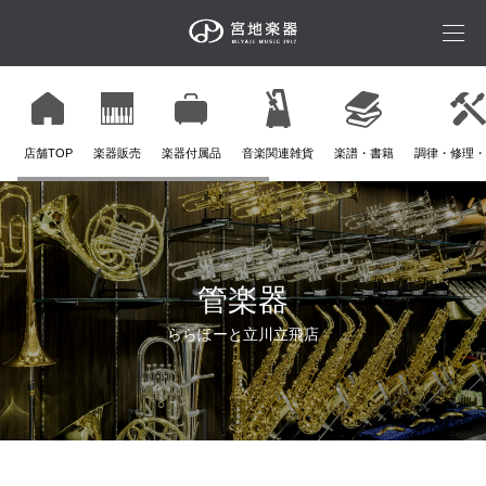
店舗TOP
楽器販売
楽器付属品
音楽関連雑貨
楽譜・書籍
調律・修理・
管楽器
ららぽーと立川立飛店