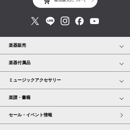
楽器販売
鍵盤楽器
楽器付属品
弦楽器
鍵盤楽器小物
ミュージックアクセサリー
管楽器
弦楽器小物
リトミックスカーフ
楽譜・書籍
ギター・ベース
管楽器小物
グランドピアノ譜面台カバー
楽譜コーナーのご案内
セール・イベント情報
エフェクター・アンプ
その他楽器小物
ピアノ耐震・防振グッズ