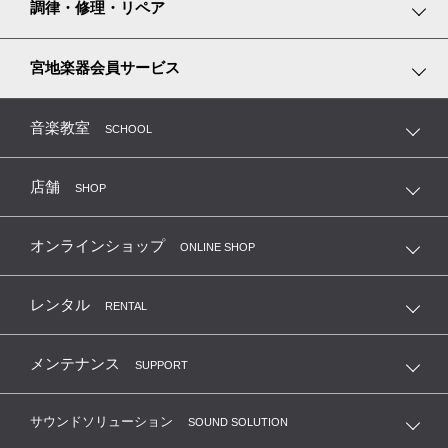
楽譜専門ショップ miyajibooks.com
調律・修理・リペア
リズム積み木
ピアノ調律
宮地楽器会員サービス
弦楽器の修理・調整・毛替
MTC 指導者友の会（鍵盤楽器）
音楽教室
SCHOOL
管楽器の修理・リペア
MKC 管楽器クラブ
店舗
SHOP
ギターの修理・リペア
MIC ギター・ベースメンバーズカード
オンラインショップ
ONLINE SHOP
レンタル
RENTAL
メンテナンス
SUPPORT
サウンドソリューション
SOUND SOLUTION