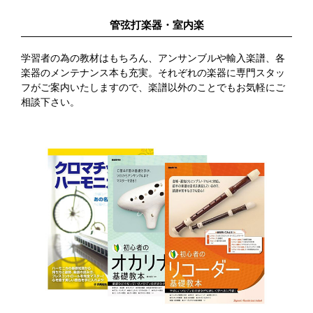
管弦打楽器・室内楽
学習者の為の教材はもちろん、アンサンブルや輸入楽譜、各
楽器のメンテナンス本も充実。それぞれの楽器に専門スタッ
鍵盤楽器
管楽器
フがご案内いたしますので、楽譜以外のことでもお気軽にご
相談下さい。
ギター・エフェクタ
弦楽器
ー