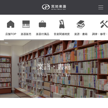
店舗TOP
楽器販売
楽器付属品
音楽関連雑貨
楽譜・書籍
調律・修理・
楽譜・書籍
ららぽーと立川立飛店