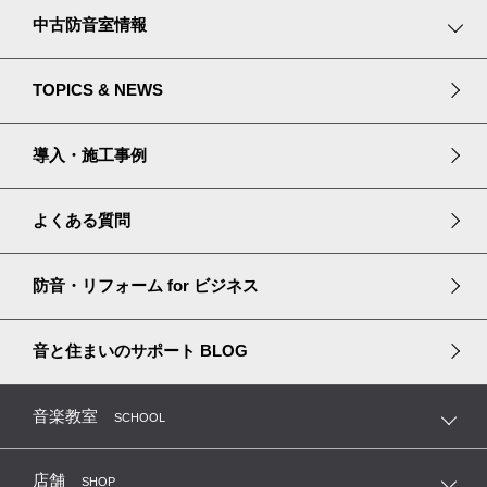
プランニングストーリー
家で仕事をする
楽器・目的別ソリューション
中古防音室情報
プラザ立川のご案内
大切なペットと暮らす
防音・吸音プロダクト
中古防音室ストックリスト
TOPICS & NEWS
長く安心して暮らす
リフォームソリューション
宮地楽器のセールスプライド
導入・施工事例
中古防音室購入ガイド
よくある質問
中古防音室の買取・移設
防音・リフォーム
for ビジネス
音と住まいのサポート
BLOG
音楽教室
SCHOOL
店舗
SHOP