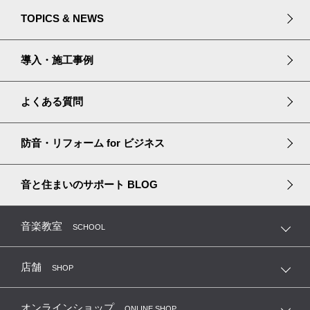
プラザ立川のご案内
大切なペットと暮らす
防音・吸音プロダクト
中古防音室ストックリスト
TOPICS & NEWS
長く安心して暮らす
リフォームソリューション
宮地楽器のセールスプライド
導入・施工事例
中古防音室購入ガイド
よくある質問
中古防音室の買取・移設
防音・リフォーム
for ビジネス
音と住まいのサポート
BLOG
音楽教室
SCHOOL
店舗
SHOP
オンラインショップ
ONLINE SHOP