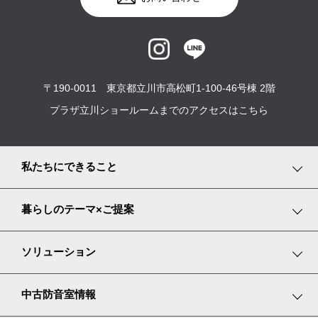
〒190-0011 東京都立川市高松町1-100-46号棟 2階
プラザ立川ショールームまでのアクセスはこちら
私たちにできること
事業紹介
暮らしのテーマ×ご提案
サービス内容
趣味や遊びを楽しむ
ソリューション
プランニングストーリー
家で仕事をする
楽器・目的別ソリューション
中古防音室情報