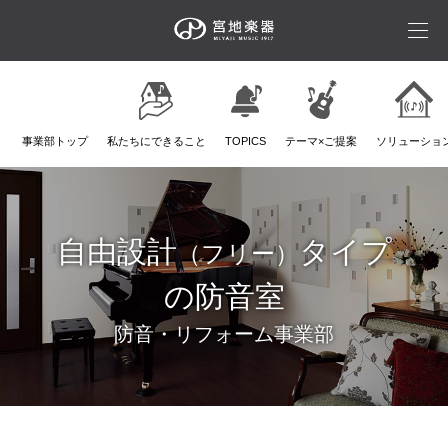
事業部トップ
私たちにできること
TOPICS
テーマ×ご提案
ソリューショ
自由設計
タイプ
（フリー）
の防音室
防音・リフォーム事業部