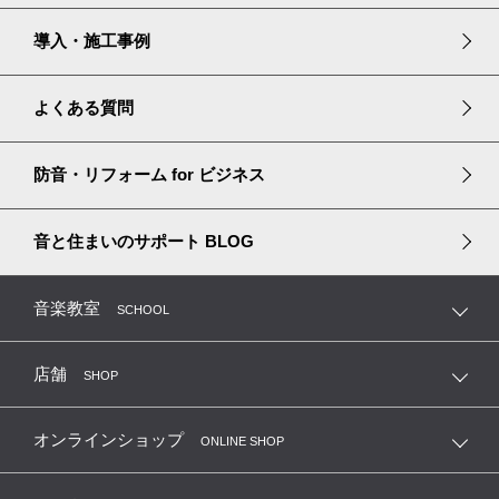
長く安心して暮らす
リフォームソリューション
宮地楽器のセールスプライド
導入・施工事例
中古防音室購入ガイド
よくある質問
中古防音室の買取・移設
防音・リフォーム
for ビジネス
音と住まいのサポート
BLOG
音楽教室
SCHOOL
店舗
SHOP
オンラインショップ
ONLINE SHOP