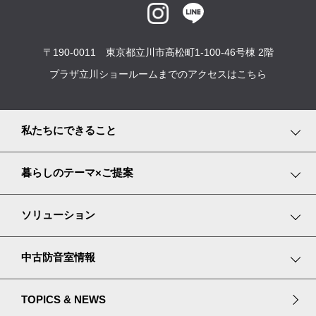
〒190-0011 東京都立川市高松町1-100-46号棟 2階
プラザ立川ショールームまでのアクセスはこちら
私たちにできること
事業紹介
暮らしのテーマ×ご提案
サービス内容
趣味や遊びを楽しむ
ソリューション
プランニングストーリー
家で仕事をする
楽器・目的別ソリューション
中古防音室情報
プラザ立川のご案内
大切なペットと暮らす
防音・吸音プロダクト
中古防音室ストックリスト
TOPICS & NEWS