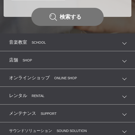
土田直之
平井貴
レッスン料
検索する
レッスン料
回数
月2回
年42回
回数
年42回
月2回
レッスン時間
30分
30分
レッスン時間
30分
30分
音楽教室
SCHOOL
月謝
¥8,030〜
¥10,780〜
月謝
¥10,780〜
¥8,030〜
入会金
¥8,800
¥8,800
入会金
¥8,800
¥8,800
店舗
SHOP
開講曜日 時間・時間帯
開講曜日 時間・時間帯
オンラインショップ
ONLINE SHOP
月
火
水
木
月
火
水
木
10:30～19:30
✕
✕
10:30～20:30
11:30～20:30
✕
✕
10:30～20:30
レンタル
RENTAL
金
土
日
金
土
日
✕
✕
✕
メンテナンス
✕
✕
✕
SUPPORT
サウンドソリューション
SOUND SOLUTION
042-544-3322