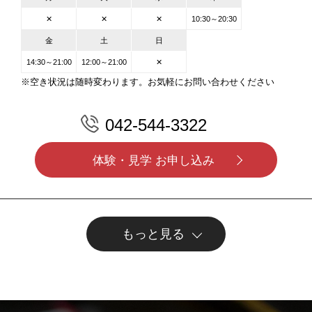
✕
✕
✕
10:30～20:30
金
土
日
14:30～21:00
12:00～21:00
✕
※空き状況は随時変わります。お気軽にお問い合わせください
042-544-3322
体験・見学 お申し込み
昭島モリタウンセンター
昭島モリタウンセンター
教室情報を見る
教室情報を見る
もっと見る
宮地楽器オリジナルレッスン
宮地楽器オリジナルレッスン
個人レッスン
個人レッスン
クラシックギター
ウクレレ
小学生
小学生
中学生以上
中学生以上
大人
大人
シニア
シニア