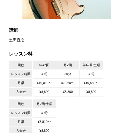
講師
土田直之
レッスン料
回数
年42回
月2回
年42回/土曜
レッスン時間
30分
30分
30分
月謝
¥10,010〜
¥7,260〜
¥10,560〜
入会金
¥8,800
¥8,800
¥8,800
回数
月2回/土曜
レッスン時間
30分
月謝
¥7,810〜
入会金
¥8,800