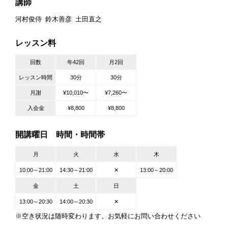
講師
河村俊侍
鈴木善彦
土田直之
レッスン料
回数
年42回
月2回
レッスン時間
30分
30分
月謝
¥10,010〜
¥7,260〜
入会金
¥8,800
¥8,800
開講曜日 時間・時間帯
月
火
水
木
10:00～21:00
14:30～21:00
✕
13:00～20:00
金
土
日
13:00～20:30
14:00～20:30
✕
※空き状況は随時変わります。お気軽にお問い合わせください