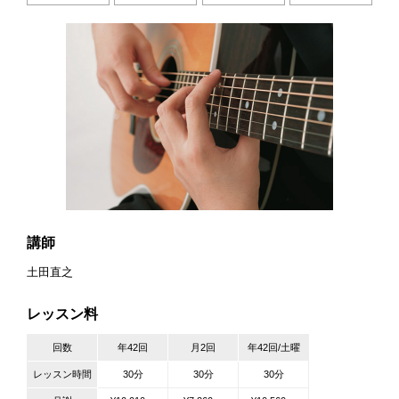
講師
土田直之
レッスン料
回数
年42回
月2回
年42回/土曜
レッスン時間
30分
30分
30分