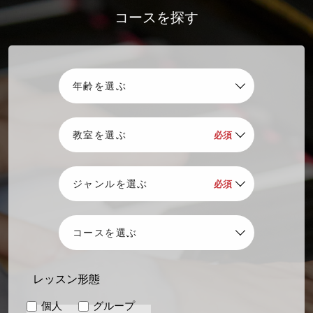
初心者
初心者
経験者
経験者
中級者
上級者
コースを探す
レッスン形態
講師
講師
個人
グループ
土田直之
平井貴