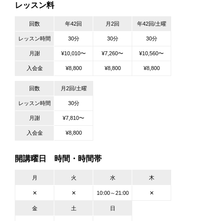
レッスン料
回数
年42回
月2回
年42回/土曜
レッスン時間
30分
30分
30分
月謝
¥10,010〜
¥7,260〜
¥10,560〜
入会金
¥8,800
¥8,800
¥8,800
回数
月2回/土曜
レッスン時間
30分
月謝
¥7,810〜
入会金
¥8,800
開講曜日 時間・時間帯
月
火
水
木
✕
✕
10:00～21:00
✕
金
土
日