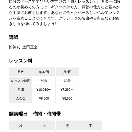
自分のペースで学びたい方向けの「個人レッスン」。ギターに触
るのが初めての方には、ギターの持ち方、調弦の仕方など基本か
ら丁寧にお教えします。あなたに合ったペースとレベルでレッス
ンを進めることができます。クラシックの名曲や古典曲などお好
きな曲を弾いてみましょう!
講師
樹神功
土田直之
レッスン料
回数
年42回
月2回
レッスン時間
30分
30分
月謝
¥10,010〜
¥7,260〜
入会金
¥8,800
¥8,800
開講曜日 時間・時間帯
月
火
水
木