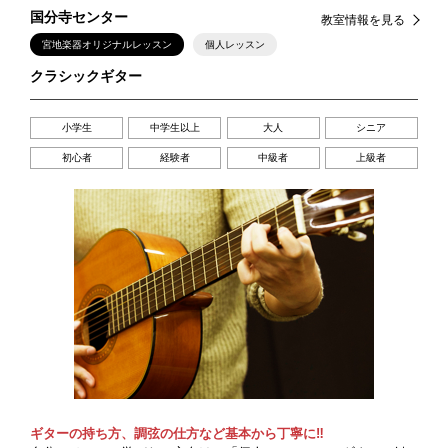
国分寺センター
教室情報を見る
宮地楽器オリジナルレッスン
個人レッスン
クラシックギター
小学生
中学生以上
大人
シニア
初心者
経験者
中級者
上級者
ギターの持ち方、調弦の仕方など基本から丁寧に‼