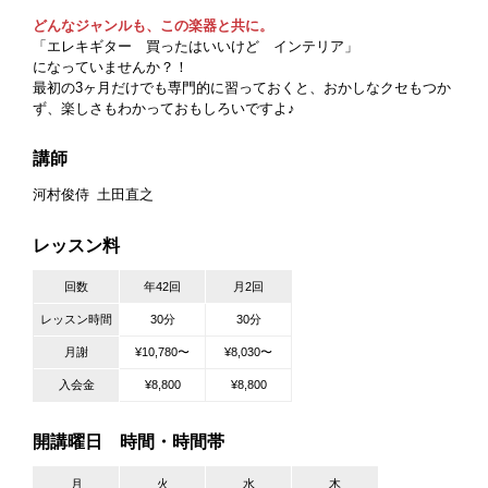
どんなジャンルも、この楽器と共に。
「エレキギター 買ったはいいけど インテリア」
になっていませんか？！
最初の3ヶ月だけでも専門的に習っておくと、おかしなクセもつか
ず、楽しさもわかっておもしろいですよ♪
講師
河村俊侍
土田直之
レッスン料
回数
年42回
月2回
レッスン時間
30分
30分
月謝
¥10,780〜
¥8,030〜
入会金
¥8,800
¥8,800
開講曜日 時間・時間帯
月
火
水
木