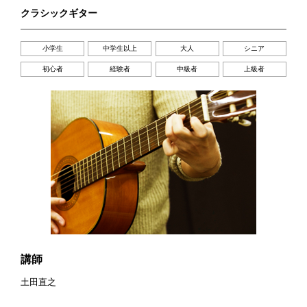
クラシックギター
小学生
中学生以上
大人
シニア
初心者
経験者
中級者
上級者
講師
土田直之