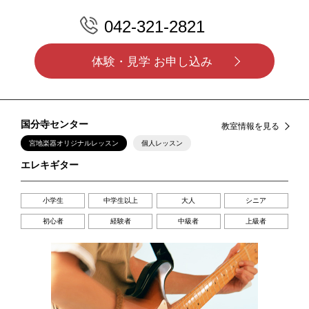
042-321-2821
体験・見学 お申し込み
国分寺センター
教室情報を見る
宮地楽器オリジナルレッスン
個人レッスン
エレキギター
小学生
中学生以上
大人
シニア
初心者
経験者
中級者
上級者