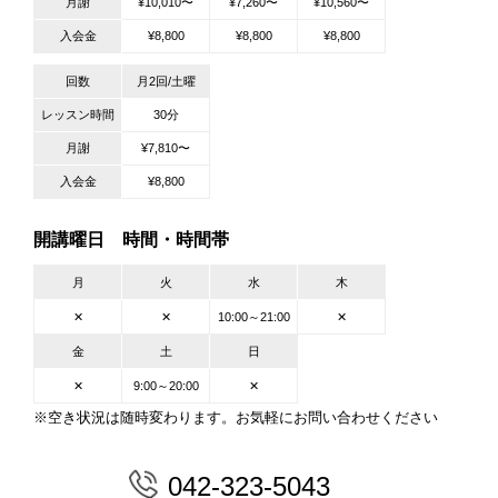
月謝
¥10,010〜
¥7,260〜
¥10,560〜
入会金
¥8,800
¥8,800
¥8,800
回数
月2回/土曜
レッスン時間
30分
月謝
¥7,810〜
入会金
¥8,800
開講曜日 時間・時間帯
月
火
水
木
✕
✕
10:00～21:00
✕
金
土
日
✕
9:00～20:00
✕
※空き状況は随時変わります。お気軽にお問い合わせください
042-323-5043