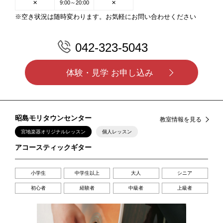
✕
9:00～20:00
✕
※空き状況は随時変わります。お気軽にお問い合わせください
042-323-5043
体験・見学 お申し込み
昭島モリタウンセンター
教室情報を見る
宮地楽器オリジナルレッスン
個人レッスン
アコースティックギター
小学生
中学生以上
大人
シニア
初心者
経験者
中級者
上級者