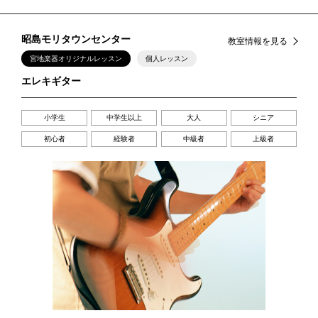
昭島モリタウンセンター
教室情報を見る
宮地楽器オリジナルレッスン
個人レッスン
エレキギター
小学生
中学生以上
大人
シニア
初心者
経験者
中級者
上級者