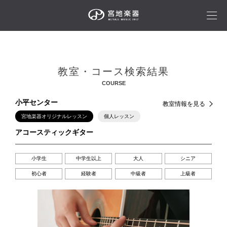
教室・コース検索結果
COURSE
小平センター
教室情報を見る
宮地楽器オリジナルレッスン
個人レッスン
アコースティックギター
小学生
中学生以上
大人
シニア
初心者
経験者
中級者
上級者