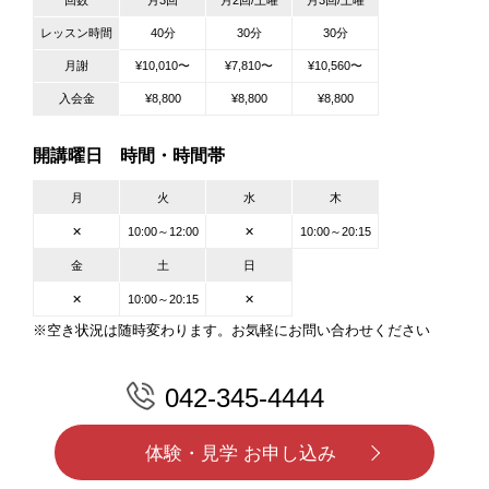
回数
月3回
月2回/土曜
月3回/土曜
レッスン時間
40分
30分
30分
月謝
¥10,010〜
¥7,810〜
¥10,560〜
入会金
¥8,800
¥8,800
¥8,800
開講曜日 時間・時間帯
月
火
水
木
✕
10:00～12:00
✕
10:00～20:15
金
土
日
✕
10:00～20:15
✕
※空き状況は随時変わります。お気軽にお問い合わせください
042-345-4444
体験・見学 お申し込み