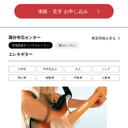
体験・見学 お申し込み
国分寺北センター
教室情報を見る
宮地楽器オリジナルレッスン
個人レッスン
エレキギター
小学生
中学生以上
大人
シニア
初心者
経験者
中級者
上級者