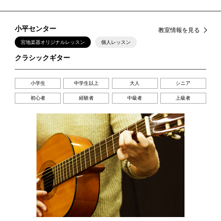
小平センター
教室情報を見る
宮地楽器オリジナルレッスン
個人レッスン
クラシックギター
小学生
中学生以上
大人
シニア
初心者
経験者
中級者
上級者