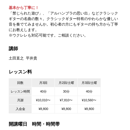
基本から丁寧に！
「禁じられた遊び」、「アルハンブラの思い出」などクラシック
ギターの名曲の数々。クラシックギター特有のやわらかな優しい
音を奏でてみませんか。初心者の方にもギターの持ち方から丁寧
にお教えします。
※ウクレレも対応可能です。ご相談ください。
講師
土田直之
平井貴
レッスン料
回数
月3回
月2回/土曜
月3回/土曜
レッスン時間
40分
30分
40分
月謝
¥10,010〜
¥7,810〜
¥10,560〜
入会金
¥8,800
¥8,800
¥8,800
開講曜日 時間・時間帯