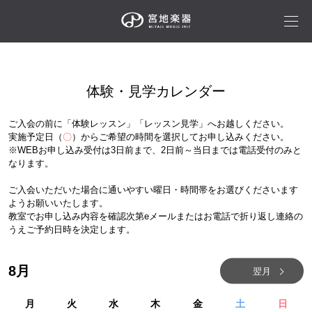
体験・見学カレンダー
ご入会の前に「体験レッスン」「レッスン見学」へお越しください。
実施予定日（
〇
）からご希望の時間を選択してお申し込みください。
※WEBお申し込み受付は3日前まで、2日前～当日までは電話受付のみと
なります。
ご入会いただいた場合に通いやすい曜日・時間帯をお選びくださいます
ようお願いいたします。
教室でお申し込み内容を確認次第eメールまたはお電話で折り返し連絡の
うえご予約日時を決定します。
8
月
翌月
月
火
水
木
金
土
日