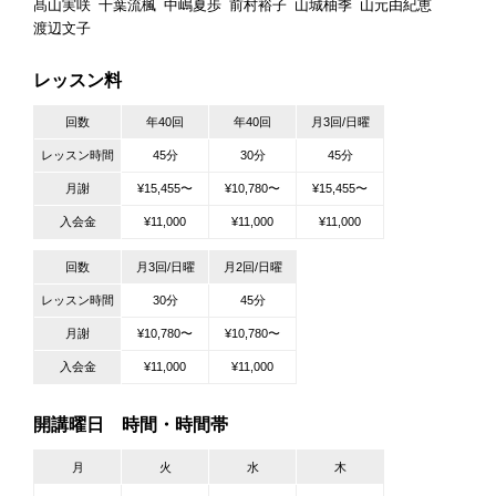
髙山実咲
千葉流楓
中嶋夏歩
前村裕子
山城柚季
山元由紀恵
渡辺文子
レッスン料
回数
年40回
年40回
月3回/日曜
レッスン時間
45分
30分
45分
月謝
¥15,455〜
¥10,780〜
¥15,455〜
入会金
¥11,000
¥11,000
¥11,000
回数
月3回/日曜
月2回/日曜
レッスン時間
30分
45分
月謝
¥10,780〜
¥10,780〜
入会金
¥11,000
¥11,000
開講曜日 時間・時間帯
月
火
水
木