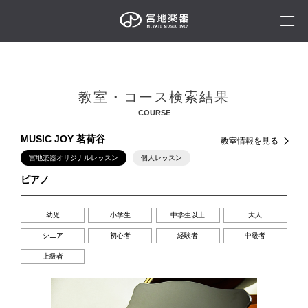
教室・コース検索結果
COURSE
MUSIC JOY 茗荷谷
教室情報を見る
宮地楽器オリジナルレッスン
個人レッスン
ピアノ
幼児
小学生
中学生以上
大人
シニア
初心者
経験者
中級者
上級者