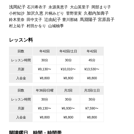
浅岡紀子
石川希衣子
永源美恵子
大山英里子
岡部まり子
加沢久恵
久都内加壽子
小村知沙
片桐みどり
菅野里実
辻由紀子
馬淵陽子 宮原昌子
鈴木里奈
田中文子
豊川那緒
村上祐子
村田かをり
山城柚季
レッスン料
回数
年42回
年42回/土日
年42回
レッスン時間
30分
30分
45分
月謝
¥9,130〜
¥10,010〜
¥13,530〜
入会金
¥8,800
¥8,800
¥8,800
回数
年36回/日曜
月2回
月2回/土日
レッスン時間
30分
30分
30分
月謝
¥9,130〜
¥6,930〜
¥7,590〜
入会金
¥8,800
¥8,800
¥8,800
開講曜日 時間・時間帯