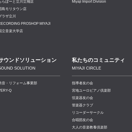
ららぽーと立川立飛店
Miyaji Import Division
昭島モリタウン店
プラザ立川
RECORDING PROSHOP MIYAJI
国立音楽大学店
サウンドソリューション
私たちのコミュニティ
SOUND SOLUTION
MIYAJI CIRCLE
防音・リフォーム事業部
指導者友の会
VERY-Q
宮地ユーロピアノ倶楽部
弦楽器友の会
管楽器クラブ
リコーダーサークル
合唱団友の会
大人の音楽教養倶楽部