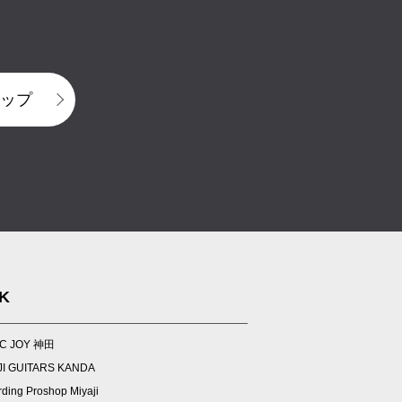
ップ
NK
C JOY 神田
JI GUITARS KANDA
ding Proshop Miyaji