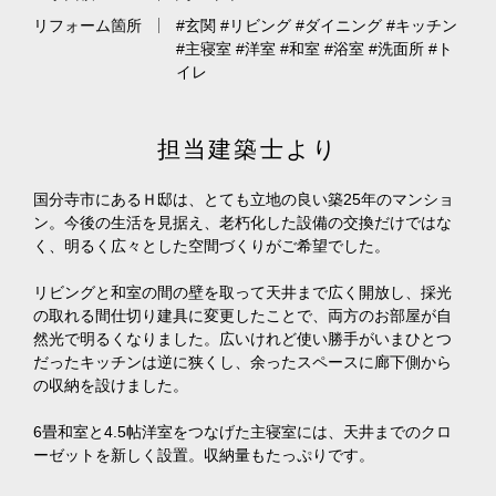
リフォーム箇所
#玄関 #リビング #ダイニング #キッチン
#主寝室 #洋室 #和室 #浴室 #洗面所 #ト
イレ
担当建築士より
国分寺市にあるＨ邸は、とても立地の良い築25年のマンショ
ン。今後の生活を見据え、老朽化した設備の交換だけではな
く、明るく広々とした空間づくりがご希望でした。
リビングと和室の間の壁を取って天井まで広く開放し、採光
の取れる間仕切り建具に変更したことで、両方のお部屋が自
然光で明るくなりました。広いけれど使い勝手がいまひとつ
だったキッチンは逆に狭くし、余ったスペースに廊下側から
の収納を設けました。
6畳和室と4.5帖洋室をつなげた主寝室には、天井までのクロ
ーゼットを新しく設置。収納量もたっぷりです。