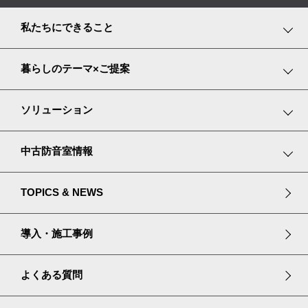
私たちにできること
事業紹介
暮らしのテーマ×ご提案
サービス内容
趣味や遊びを楽しむ
ソリューション
プランニングストーリー
家で仕事をする
楽器・目的別ソリューション
中古防音室情報
プラザ立川のご案内
大切なペットと暮らす
防音・吸音プロダクト
中古防音室ストックリスト
TOPICS & NEWS
長く安心して暮らす
リフォームソリューション
宮地楽器のセールスプライド
導入・施工事例
中古防音室購入ガイド
よくある質問
中古防音室の買取・移設