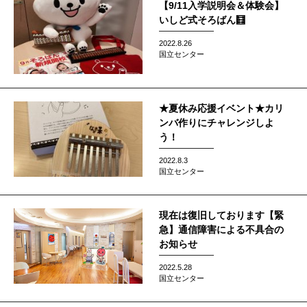
【9/11入学説明会＆体験会】
いしど式そろばん🧮
2022.8.26
国立センター
★夏休み応援イベント★カリ
ンバ作りにチャレンジしよ
う！
2022.8.3
国立センター
現在は復旧しております【緊
急】通信障害による不具合の
お知らせ
2022.5.28
国立センター