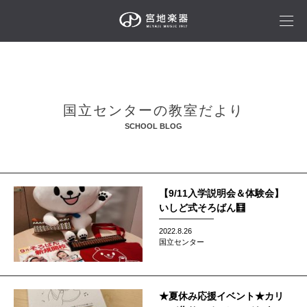
国立センターの教室だより
SCHOOL BLOG
【9/11入学説明会＆体験会】
いしど式そろばん🧮
2022.8.26
国立センター
★夏休み応援イベント★カリ