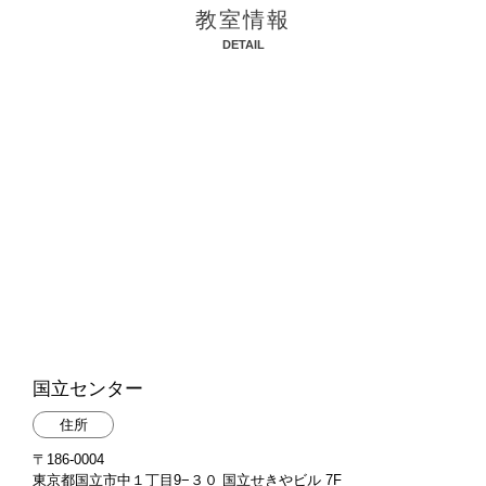
教室情報
DETAIL
国立センター
住所
〒186-0004
東京都国立市中１丁目9−３０ 国立せきやビル 7F