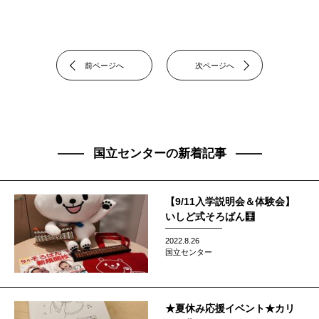
前ページへ
次ページへ
国立センターの新着記事
【9/11入学説明会＆体験会】
いしど式そろばん🧮
2022.8.26
国立センター
★夏休み応援イベント★カリ