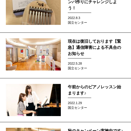
ンバ作りにチャレンジしよ
う！
2022.8.3
国立センター
現在は復旧しております【緊
急】通信障害による不具合の
お知らせ
2022.5.28
国立センター
午前からのピアノレッスン始
まります♪
2022.1.29
国立センター
秋のキャンペーン実施中です♪