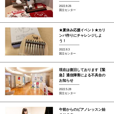
2022.8.26
国立センター
★夏休み応援イベント★カリ
ンバ作りにチャレンジしよ
う！
2022.8.3
国立センター
現在は復旧しております【緊
急】通信障害による不具合の
お知らせ
2022.5.28
国立センター
午前からのピアノレッスン始