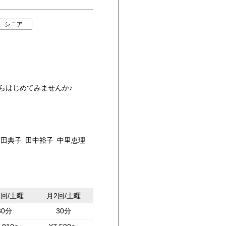
シニア
らはじめてみませんか♪
高田典子
田中裕子
中里恵理
2回/土曜
月2回/土曜
30分
30分