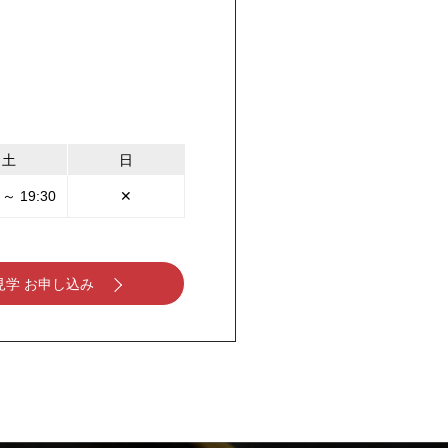
土
日
 ～ 19:30
✕
見学 お申し込み