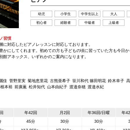
幼児
小学生
中学生以上
大人
初心者
経験者
中級者
上級者
ノ習慣
層に対応したピアノレッスンに対応しております。
豊かにしてくれます。初めての方も子どもの頃に習っていた方も今日か
別館アネックス、いずれかのご案内になります。
麗佳
菅野里実
菊地恵里花
古熊亜希子
笹川和代
篠田明花
鈴木幸子
根本裕
前廣薫
松井知代
山本由紀子
渡邉奈穂
渡邉水紀
2回
年42回
月2回
年36回/日曜
年4
分
45分
30分
30分