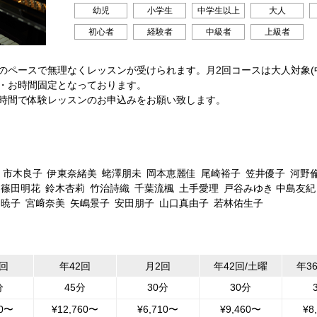
幼児
小学生
中学生以上
大人
初心者
経験者
中級者
上級者
のペースで無理なくレッスンが受けられます。月2回コースは大人対象(
・お時間固定となっております。
時間で体験レッスンのお申込みをお願い致します。
市木良子
伊東奈緒美
蛯澤朋未
岡本恵麗佳
尾崎裕子
笠井優子
河野
篠田明花
鈴木杏莉
竹治詩織
千葉流楓
土手愛理
戸谷みゆき 中島友
田暁子
宮﨑奈美
矢嶋景子
安田朋子
山口真由子
若林佑生子
2回
年42回
月2回
年42回/土曜
年3
分
45分
30分
30分
10〜
¥12,760〜
¥6,710〜
¥9,460〜
¥8