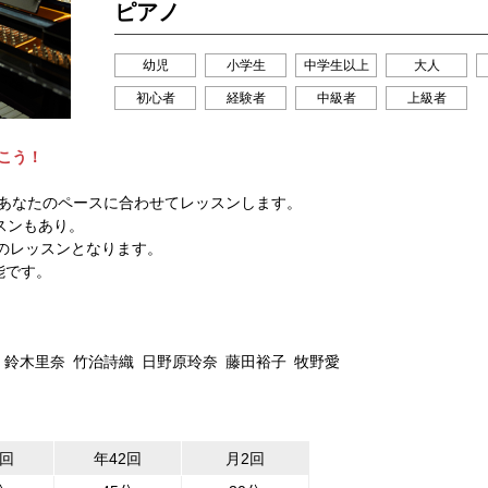
ピアノ
幼児
小学生
中学生以上
大人
初心者
経験者
中級者
上級者
こう！
あなたのペースに合わせてレッスンします。
スンもあり。
回のレッスンとなります。
能です。
鈴木里奈
竹治詩織
日野原玲奈
藤田裕子
牧野愛
2回
年42回
月2回