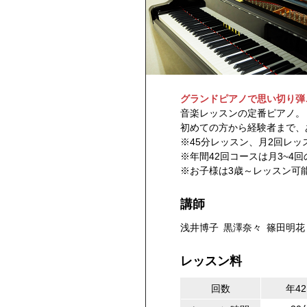
グランドピアノで思い切り弾
音楽レッスンの定番ピアノ。
初めての方から経験者まで、
※45分レッスン、月2回レッ
※年間42回コースは月3~4
※お子様は3歳～レッスン可
講師
浅井博子
黒澤奈々
篠田明花
レッスン料
回数
年4