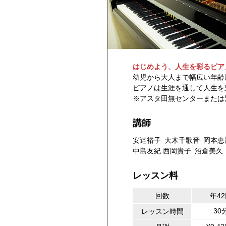
はじめよう、人生を彩るピア
幼児から大人まで幅広い年齢
ピアノは生涯を通して人生を
※アスタ田無センターまたは
講師
安達裕子
大木千歌音
岡本恵
中島友紀
西岡貴子
沼倉美久
レッスン料
回数
年4
30
レッスン時間