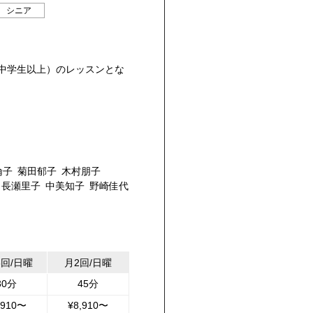
シニア
中学生以上）のレッスンとな
倫子
菊田郁子
木村朋子
紀
長瀬里子
中美知子
野崎佳代
6回/日曜
月2回/日曜
30分
45分
,910〜
¥8,910〜