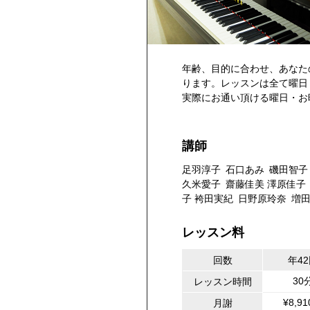
年齢、目的に合わせ、あなた
ります。レッスンは全て曜日
実際にお通い頂ける曜日・お
講師
足羽淳子
石口あみ
磯田智子
久米愛子
齋藤佳美
澤原佳子
子
袴田実紀
日野原玲奈
増
レッスン料
回数
年4
30
レッスン時間
¥8,9
月謝