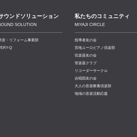
サウンドソリューション
私たちのコミュニティ
SOUND SOLUTION
MIYAJI CIRCLE
防音・リフォーム事業部
指導者友の会
VERY-Q
宮地ユーロピアノ倶楽部
弦楽器友の会
管楽器クラブ
リコーダーサークル
合唱団友の会
大人の音楽教養倶楽部
地域の音楽活動応援