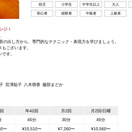
幼児
小学生
中学生以上
大人
初心者
経験者
中級者
上級者
ンジ！
。
音の出し方から、専門的なテクニック・表現力を学びましょう。
スもございます。
ンです。
子
宮澤聡子
八木萌香
服部まどか
2回
年42回
月2回
月2回/日曜
分
45分
30分
45分
60〜
¥15,510〜
¥7,260〜
¥10,560〜