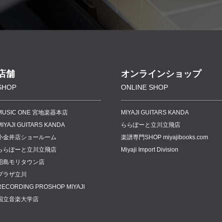
店舗
オンラインショップ
SHOP
ONLINE SHOP
MUSIC ONE 宮地楽器本店
MIYAJI GUITARS KANDA
MIYAJI GUITARS KANDA
ららぽーと立川立飛店
小金井店ショールーム
楽譜専門
SHOP miyajibooks.com
ららぽーと立川立飛店
Miyaji Import Division
昭島モリタウン店
プラザ立川
RECORDING PROSHOP MIYAJI
国立音楽大学店