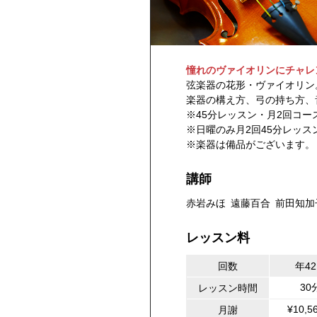
憧れのヴァイオリンにチャレ
弦楽器の花形・ヴァイオリン
楽器の構え方、弓の持ち方、
※45分レッスン・月2回コー
※日曜のみ月2回45分レッス
※楽器は備品がございます。
講師
赤岩みほ
遠藤百合
前田知加
レッスン料
回数
年4
30
レッスン時間
¥10,5
月謝