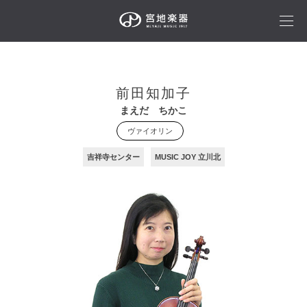
前田知加子
まえだ ちかこ
ヴァイオリン
吉祥寺センター
MUSIC JOY 立川北