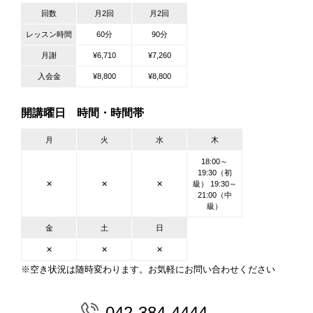
回数
月2回
月2回
レッスン時間
60分
90分
月謝
¥6,710
¥7,260
入会金
¥8,800
¥8,800
開講曜日 時間・時間帯
月
火
水
木
18:00～
19:30（初
✕
✕
✕
級） 19:30～
21:00（中
級）
金
土
日
✕
✕
✕
※空き状況は随時変わります。お気軽にお問い合わせください
042-384-4444