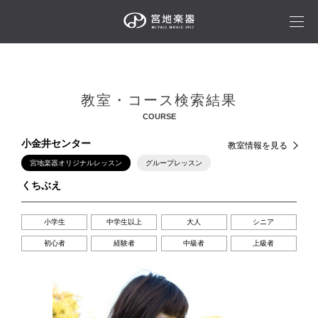
教室・コース検索結果
COURSE
小金井センター
教室情報を見る
宮地楽器オリジナルレッスン
グループレッスン
くちぶえ
小学生
中学生以上
大人
シニア
初心者
経験者
中級者
上級者