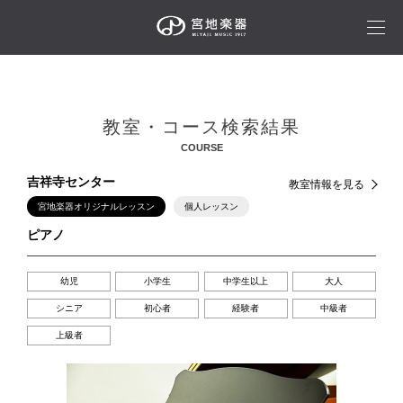
教室・コース検索結果
COURSE
吉祥寺センター
教室情報を見る
宮地楽器オリジナルレッスン
個人レッスン
ピアノ
幼児
小学生
中学生以上
大人
シニア
初心者
経験者
中級者
上級者