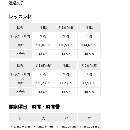
渡辺文子
レッスン料
回数
月3回
月3回/土日
月3回
レッスン時間
30分
30分
45分
月謝
¥10,010〜
¥10,560〜
¥14,685〜
入会金
¥8,800
¥8,800
¥8,800
回数
月3回/土曜
月2回
月2回/土曜
レッスン時間
45分
30分
30分
月謝
¥15,235〜
¥7,260〜
¥7,590〜
入会金
¥8,800
¥8,800
¥8,800
開講曜日 時間・時間帯
月
火
水
木
10:00～20:30
10:00～20:30
10:30～21:00
12:00～21:00