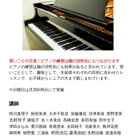
習いごとの王道！ピアノの練習は脳の活性化にもつながります
ピアノの練習は脳の活性化にも効果があると言われています。習
いごととして。趣味として。生徒様それぞれの目的に合わせたレ
ッスンで、お子様からシニアの方まで親しまれています。
※日曜日は月2回/45分にて実施
講師
阿川真理子
秋田朱美
大木千歌音
加藤優花
河津美保
菅野里実
北村玲子
鍬聡子
佐々木美佳
髙橋史恵
多田有伽
田中文子
津田みなみ
豊川那緒
長尾悠未
永田純子
沼倉美久
根岸花恵
村田光弘 森美由紀
林阿希
牧野愛
三浦泉
矢野詩織
渡邉奈穂