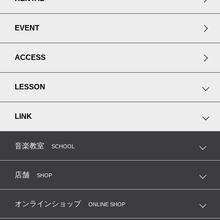
EVENT
ACCESS
LESSON
ピアノプレミアムレッスン
LINK
ヴァイオリンアカデミー
MUSIC JOY 神田
音楽教室
SCHOOL
MIYAJI GUITARS KANDA
店舗
SHOP
Recording Proshop Miyaji
オンラインショップ
ONLINE SHOP