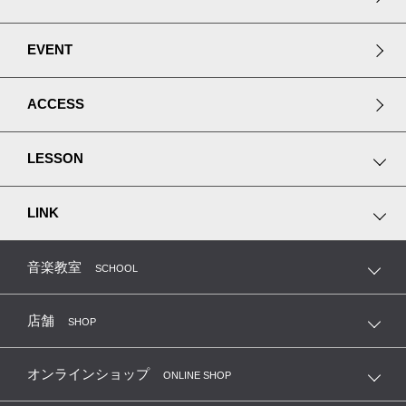
EVENT
ACCESS
LESSON
ピアノプレミアムレッスン
LINK
ヴァイオリンアカデミー
MUSIC JOY 神田
音楽教室
SCHOOL
MIYAJI GUITARS KANDA
店舗
SHOP
Recording Proshop Miyaji
オンラインショップ
ONLINE SHOP