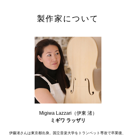
製作家について
鍵盤楽器
弦楽器
管楽器
リコーダー
Migiwa Lazzari（伊東 渚）
ミギワ ラッザリ
伊藤渚さんは東京都出身。国立音楽大学をトランペット専攻で卒業後、