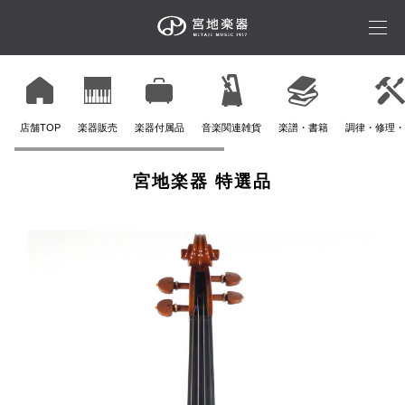
店舗TOP
楽器販売
楽器付属品
音楽関連雑貨
楽譜・書籍
調律・修理・
宮地楽器 特選品