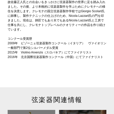
故佐藤正人氏との出会いをきっかけに弦楽器製作の世界に足を踏み入れ
ました。その後、より本格的に弦楽器製作を学ぶためにクレモナへの移
住を決意します。クレモナの国立弦楽器製作学校ではGiorgio Scolari氏
に師事し、製作テクニックの仕上げのため、Nicola Lazzari氏の門を叩
きました。現在は、師匠でもあり夫でもあるNicola Lazzari氏と工房で
アイリッシュハープ
仕事を共にし、クレモナトップレベルのクオリティーの作品を作り続け
ています。
コンクール受賞歴
2009年 ピゾーニェ弦楽器製作コンクール（イタリア） ヴァイオリン
一般部門で第2位シルバーメダル受賞
2015年 Violino Arvenzis（スロバキア）にてファイナリスト
2016年 北京国際弦楽器製作コンクール（中国）にてファイナリスト
弦楽器関連情報