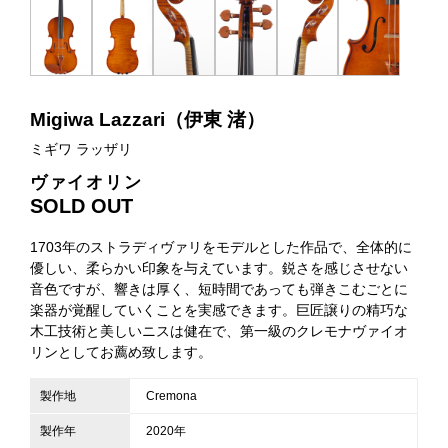
Migiwa Lazzari（伊東 渚）
ミギワ ラッザリ
ヴァイオリン
SOLD OUT
1703年のストラディヴァリをモデルとした作品で、全体的に
優しい、柔らかい印象を与えています。鋭さを感じさせない
音色ですが、響きは厚く、短時間であっても弾きこむごとに
楽器が覚醒していくことを実感できます。巨匠譲りの精巧な
木工技術と美しいニスは健在で、第一級のクレモナヴァイオ
リンとしてお薦め致します。
製作地
Cremona
製作年
2020年