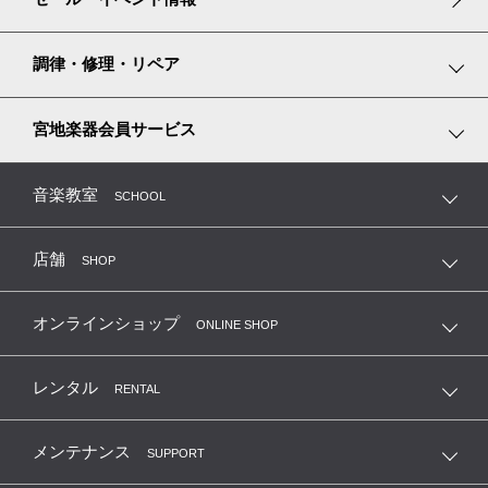
アイリッシュハープ
ピアノ耐震・防振グッズ
楽譜専門ショップ miyajibooks.com
調律・修理・リペア
リズム積み木
ピアノ調律
宮地楽器会員サービス
ピアノ専用シューズ
弦楽器の修理・調整・毛替
MTC 指導者友の会（鍵盤楽器）
音楽教室
SCHOOL
音楽教室レッスン看板
管楽器の修理・リペア
MEP 宮地ユーロピアノクラブ
店舗
SHOP
MSC 弦楽器友の会
オンラインショップ
ONLINE SHOP
MKC 管楽器クラブ
レンタル
RENTAL
リコーダーサークル
メンテナンス
SUPPORT