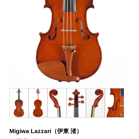
Migiwa Lazzari（伊東 渚）