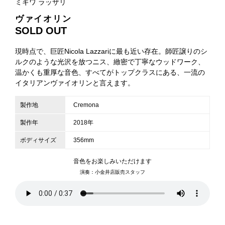
ミギワ ラッザリ
ヴァイオリン
SOLD OUT
現時点で、巨匠Nicola Lazzariに最も近い存在。師匠譲りのシ
ルクのような光沢を放つニス、緻密で丁寧なウッドワーク、
温かくも重厚な音色、すべてがトップクラスにある、一流の
イタリアンヴァイオリンと言えます。
製作地
Cremona
製作年
2018年
ボディサイズ
356mm
音色をお楽しみいただけます
演奏：小金井店販売スタッフ
小金井店ショールーム
取り扱い楽器