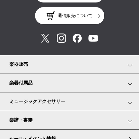
通信販売について
楽器販売
鍵盤楽器
楽器付属品
弦楽器
鍵盤楽器小物
ミュージックアクセサリー
管楽器
弦楽器小物
リトミックスカーフ
楽譜・書籍
リコーダー
管楽器小物
グランドピアノ譜面台カバー
楽譜コーナーのご紹介
セール・イベント情報