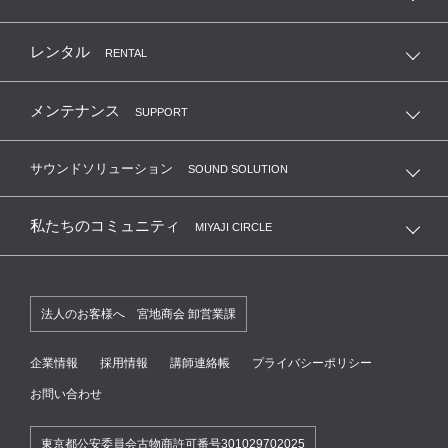
MKC 管楽器クラブ
レンタル
RENTAL
リコーダーサークル
メンテナンス
SUPPORT
合唱団友の会
サウンドソリューション
SOUND SOLUTION
大人の音楽教養俱楽部
私たちのコミュニティ
MIYAJI CIRCLE
練習室レンタル会員
法人のお客様へ 宮地商会 卸営業課
国立音楽大学卒業生サポートクラブ
企業情報
採用情報
講師連絡帳
プライバシーポリシー
お問い合わせ
東京都公安委員会古物商許可番号301029702025