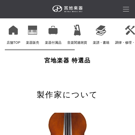
店舗TOP
楽器販売
楽器付属品
音楽関連雑貨
楽譜・書籍
調律・修理・
宮地楽器 特選品
製作家について