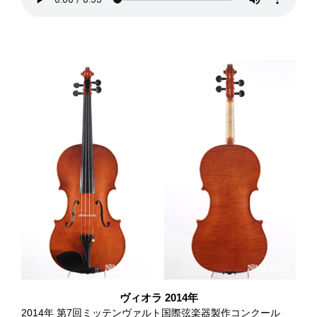
ヴィオラ 2014年
小金井店ショールーム
2014年 第7回ミッテンヴァルト国際弦楽器製作コンクール