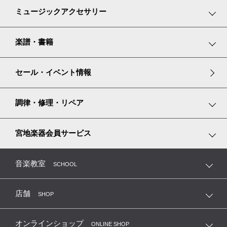
弦楽器
鍵盤楽器小物
ミュージックアクセサリー
管楽器
弦楽器小物
リトミックスカーフ
楽譜・書籍
リコーダー
管楽器小物
グランドピアノ譜面台カバー
楽譜コーナーのご紹介
セール・イベント情報
アイリッシュハープ
ピアノ耐震・防振グッズ
楽譜専門ショップ miyajibooks.com
調律・修理・リペア
リズム積み木
ピアノ調律
宮地楽器会員サービス
ピアノ専用シューズ
弦楽器の修理・調整・毛替
MTC 指導者友の会（鍵盤楽器）
音楽教室
SCHOOL
音楽教室レッスン看板
管楽器の修理・リペア
MEP 宮地ユーロピアノクラブ
店舗
SHOP
MSC 弦楽器友の会
オンラインショップ
ONLINE SHOP