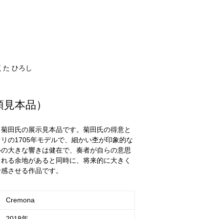
くた ひろし
頭見本品）
る菊田氏の展示見本品です。菊田氏の得意と
リの1705年モデルで、細かい杢が印象的な
ルの大きな響きは健在で、奏者が自らの意思
られる余地があると同時に、将来的に大きく
予感させる作品です。
Cremona
2018年