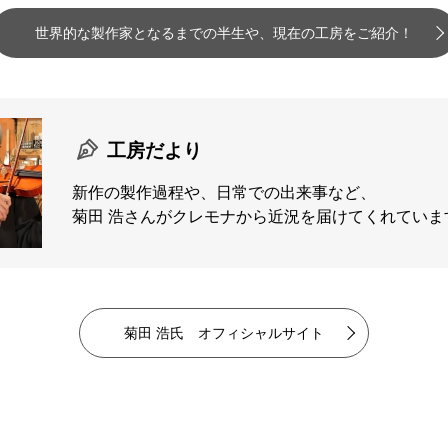
世界的な製作家となるまでの半生や、
現在の工房をご紹介！
LARINET / SAXOPHONE
/ TROMBONE / HORN
工房だより
新作の製作過程や、日常での出来事など、
菊田 浩さんがクレモナから近況を届けてくれていま
ッシュハープ
P
菊田 浩氏 オフィシャルサイト