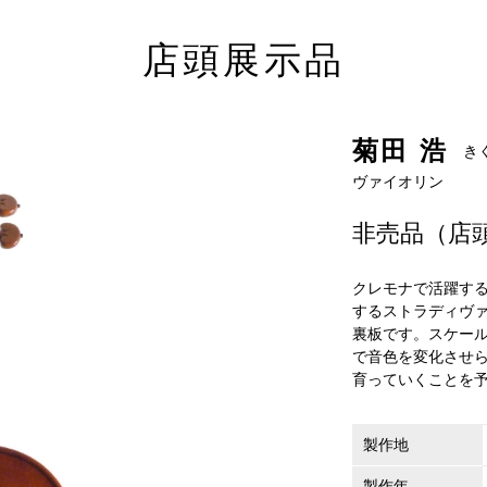
店頭展示品
菊田 浩
き
ヴァイオリン
非売品（店
クレモナで活躍す
するストラディヴァ
裏板です。スケー
で音色を変化させ
育っていくことを
製作地
製作年