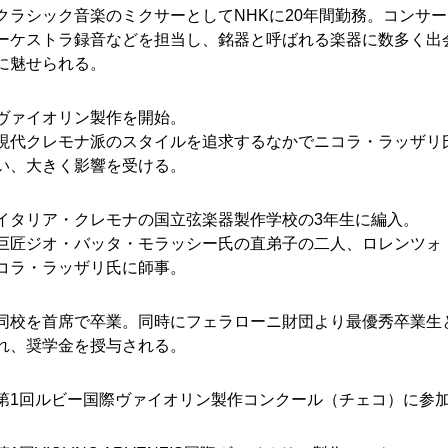
クラシック音楽のミクサーとしてNHKに20年間勤務。コンサ
ーケストラ録音などを担当し、銘器と呼ばれる楽器に数多く出
に魅せられる。
ヴァイオリン製作を開始。
現代クレモナ派のスタイルを追求するなかでニコラ・ラッザリ
い、大きく影響を受ける。
イタリア・クレモナの国立弦楽器製作学校の3年生に編入。
巨匠ジオ・バッタ・モラッシー氏の直弟子の二人、ロレンツォ
コラ・ラッザリ氏に師事。
同校を首席で卒業。同時にフェラローニ財団より最優秀卒業生
れ、奨学金を授与される。
第1回ルビー国際ヴァイオリン製作コンクール（チェコ）に参加