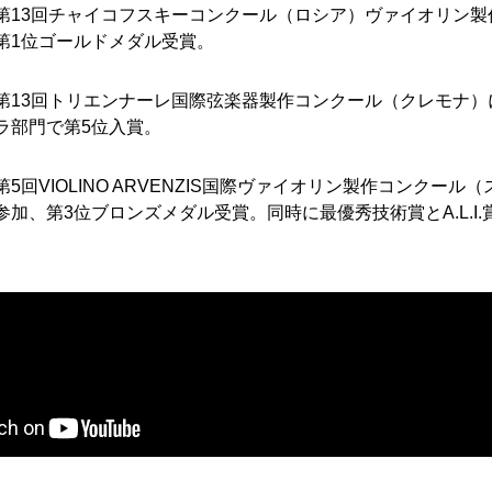
第13回チャイコフスキーコンクール（ロシア）ヴァイオリン製
第1位ゴールドメダル受賞。
第13回トリエンナーレ国際弦楽器製作コンクール（クレモナ）
ラ部門で第5位入賞。
第5回VIOLINO ARVENZIS国際ヴァイオリン製作コンクール
小金井店ショールーム
取り扱い楽
参加、第3位ブロンズメダル受賞。同時に最優秀技術賞とA.L.I
器
LECTONE / CEMBALO