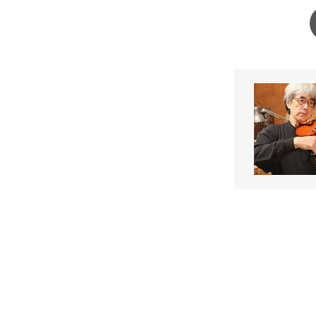
管楽器
FLUTE / C
TRUMPET 
and more
アイリ
IRISH HAR