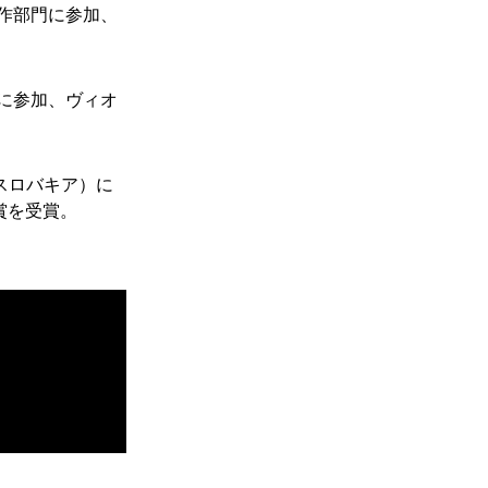
作部門に参加、
に参加、ヴィオ
（スロバキア）に
器
.賞を受賞。
弦楽器
VIOLIN / VIOLA / CHELLO