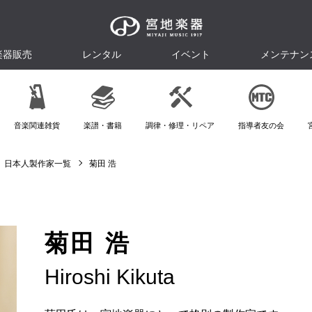
楽器販売
レンタル
イベント
メンテナン
音楽関連雑貨
楽譜・書籍
調律・修理・リペア
指導者友の会
日本人製作家一覧
菊田 浩
菊田 浩
Hiroshi Kikuta