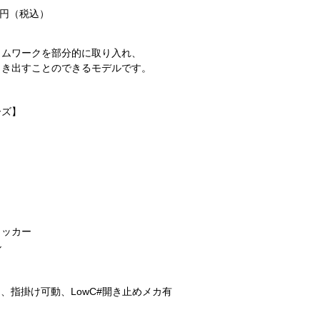
円（税込）
タムワークを部分的に取り入れ、
引き出すことのできるモデルです。
ーズ】
ラッカー
ル
トF、指掛け可動、LowC#開き止めメカ有