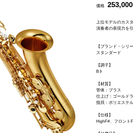
253,000
価格
上位モデルのカス
演奏者の表現力を
【ブランド・シリ
スタンダード
【調子】
B♭
【材質】
管体：ブラス
仕上げ：ゴールド
指貝：ポリエステ
【仕様】
HighF#、フロン