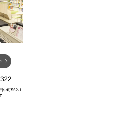
ジ
3322
田中町562-1
F