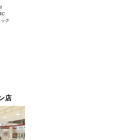
I
4C
ネック
ン店