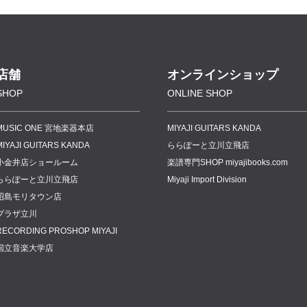
店舗
オンラインショップ
SHOP
ONLINE SHOP
MUSIC ONE 宮地楽器本店
MIYAJI GUITARS KANDA
MIYAJI GUITARS KANDA
ららぽーと立川立飛店
小金井店ショールーム
楽譜専門
SHOP miyajibooks.com
ららぽーと立川立飛店
Miyaji Import Division
昭島モリタウン店
プラザ立川
RECORDING PROSHOP MIYAJI
国立音楽大学店