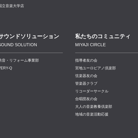
国立音楽大学店
サウンドソリューション
私たちのコミュニティ
SOUND SOLUTION
MIYAJI CIRCLE
防音・リフォーム事業部
指導者友の会
VERY-Q
宮地ユーロピアノ倶楽部
弦楽器友の会
管楽器クラブ
リコーダーサークル
合唱団友の会
大人の音楽教養倶楽部
地域の音楽活動応援