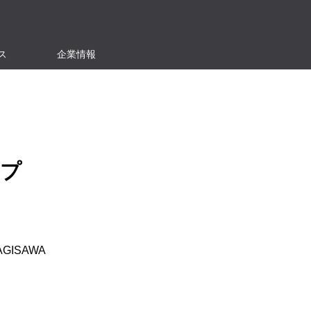
ス
企業情報
プ
GISAWA