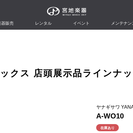
楽器販売
レンタル
イベント
メンテナン
ックス
店頭展示品ラインナッ
ヤナギサワ YANA
A-WO10
在庫あり