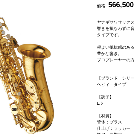
566,500
価格
ヤナギサワサック
響きを損なわずに
タイプです。
程よい抵抗感のあ
豊かな響き。
プロプレーヤーの
【ブランド・シリ
ヘビィ―タイプ
【調子】
E♭
【材質】
管体：ブラス
仕上げ：ラッカー