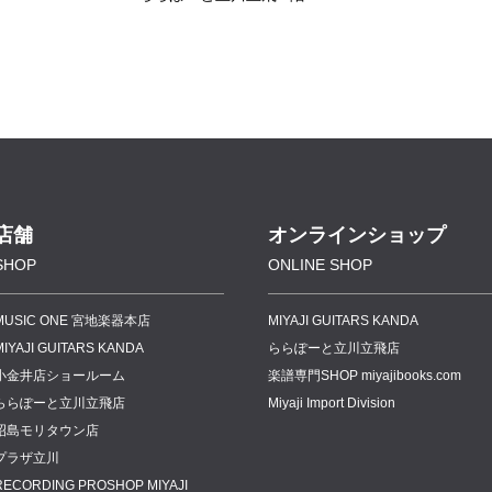
店舗
オンラインショップ
SHOP
ONLINE SHOP
MUSIC ONE 宮地楽器本店
MIYAJI GUITARS KANDA
MIYAJI GUITARS KANDA
ららぽーと立川立飛店
小金井店ショールーム
楽譜専門
SHOP miyajibooks.com
ららぽーと立川立飛店
Miyaji Import Division
昭島モリタウン店
プラザ立川
RECORDING PROSHOP MIYAJI