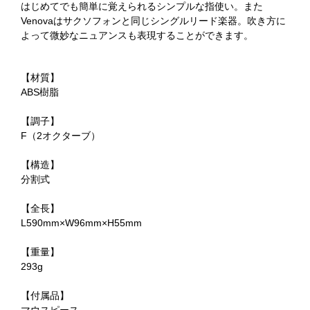
はじめてでも簡単に覚えられるシンプルな指使い。また
Venovaはサクソフォンと同じシングルリード楽器。吹き方に
よって微妙なニュアンスも表現することができます。
【材質】
ABS樹脂
【調子】
F（2オクターブ）
【構造】
分割式
【全長】
L590mm×W96mm×H55mm
【重量】
293g
【付属品】