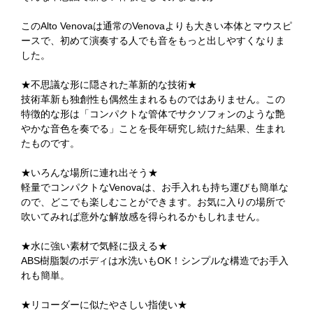
このAlto Venovaは通常のVenovaよりも大きい本体とマウスピ
ースで、初めて演奏する人でも音をもっと出しやすくなりま
した。
★不思議な形に隠された革新的な技術★
技術革新も独創性も偶然生まれるものではありません。この
特徴的な形は「コンパクトな管体でサクソフォンのような艶
やかな音色を奏でる」ことを長年研究し続けた結果、生まれ
たものです。
★いろんな場所に連れ出そう★
軽量でコンパクトなVenovaは、お手入れも持ち運びも簡単な
ので、どこでも楽しむことができます。お気に入りの場所で
吹いてみれば意外な解放感を得られるかもしれません。
★水に強い素材で気軽に扱える★
ABS樹脂製のボディは水洗いもOK！シンプルな構造でお手入
れも簡単。
★リコーダーに似たやさしい指使い★