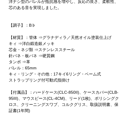
洋ナシ型のバレルが抵抗感を増やし、反応の良さ、柔軟性、
芯のある音を実現しました。
【調子】：B♭
【材質】：管体 ⇒グラナディラ／天然オイル塗装仕上げ
キィ ⇒洋白鍛造銀メッキ
芯金・ネジ類 ⇒ステンレススチール
針バネ・板バネ ⇒硬質鋼
タンポ ⇒革
バレル：65mm
キィ・リング・その他：17キイ6リング・ベーム式
ストラップリング付可動式指掛け
【付属品】：ハードケース(CLC-850II)、ケースカバー(CLB-
95III)、マウスピース(CL-4CM)、リード(1枚)、ポリシングク
ロス、クリーニングスワブ、コルクグリス、取扱説明書、保
証書(1年間)