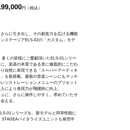
199,000
円（税込）
をさらに引き出し、その創造力を広げる機能
ンステージアELS-02の「カスタム」モデ
、多くの皆様にご愛顧頂いたELS-01シリー
まに、楽器の本質である音に徹底的にこだわ
より自然に表現できる「スーパーアーティキ
ス」を新搭載、最新の音楽シーンにもマッチ
やレジストレーションメニューのプリセット
投入により表現力が飛躍的に向上。
シュに、さらに操作しやすく。求めていたサ
出会える。
ELS-01シリーズを、新モデルと同等性能に
 STAGEAバイタライズユニットも発売中