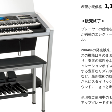
1,
希望小売価格
＜販売終了＞
プレーヤーの感性
が満載のエレクトー
ル。
2004年の発売以来
ズの機能はそのま
り、奏者の感性を
ュレーションボイ
する豊富なリズム
など、最新技術の
さらにスタイリッ
ウンドに、きっと
※現在ご使用中の 
アップグレードする