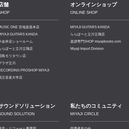
店舗
オンラインショップ
SHOP
ONLINE SHOP
MUSIC ONE 宮地楽器本店
MIYAJI GUITARS KANDA
MIYAJI GUITARS KANDA
ららぽーと立川立飛店
小金井店ショールーム
楽譜専門
SHOP miyajibooks.com
ららぽーと立川立飛店
Miyaji Import Division
昭島モリタウン店
プラザ立川
RECORDING PROSHOP MIYAJI
国立音楽大学店
サウンドソリューション
私たちのコミュニティ
SOUND SOLUTION
MIYAJI CIRCLE
防音・リフォーム事業部
指導者友の会