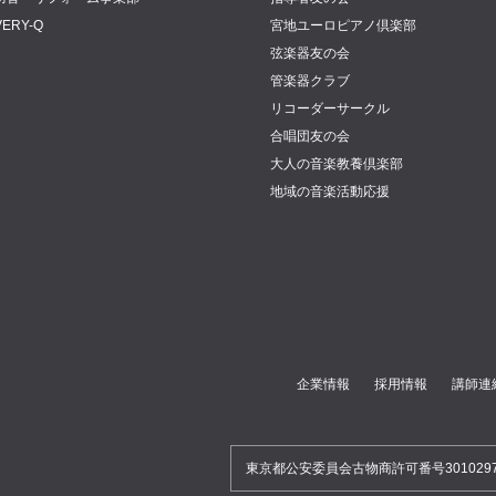
VERY-Q
宮地ユーロピアノ倶楽部
弦楽器友の会
管楽器クラブ
リコーダーサークル
合唱団友の会
大人の音楽教養倶楽部
地域の音楽活動応援
企業情報
採用情報
講師連
東京都公安委員会古物商許可番号30102970