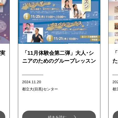
実
「11月体験会第二弾」大人･シ
「
ニアのためのグループレッスン
た
2024.11.20
20
都立大(目黒)センター
都
続きを読む