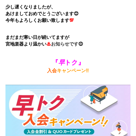
少し遅くなりましたが、
あけましておめでとうございます😊
今年もよろしくお願い致します
💯
まだまだ寒い日が続いてますが
宮地楽器より温かい
♨
お知らせです
😊
『
早
トク』
入会
キャンペーン‼