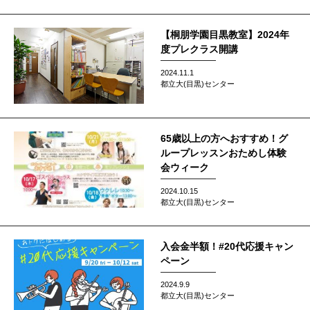
【桐朋学園目黒教室】2024年
度プレクラス開講
2024.11.1
都立大(目黒)センター
65歳以上の方へおすすめ！グ
ループレッスンおためし体験
会ウィーク
2024.10.15
都立大(目黒)センター
入会金半額！#20代応援キャン
ペーン
2024.9.9
都立大(目黒)センター