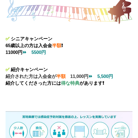
✅
シニアキャンペーン
65歳以上の方は入会金
半額
❗
11000円
⏩
5500円
✅
紹介キャンペーン
紹介された方は入会金が
半額
11,000円
⏩ 5,500円
紹介してくださった方には
得な特典
があります❗