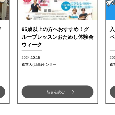
年
65歳以上の方へおすすめ！グ
入
ループレッスンおためし体験会
ペ
ウィーク
2024.10.15
202
都立大(目黒)センター
都
続きを読む