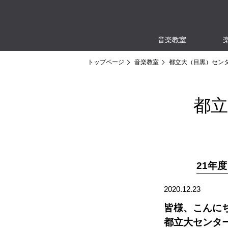
音楽教室
トップページ
音楽教室
都立大（目黒）セン
都
21年
2020.12.23
皆様、こんに
都立大センタ